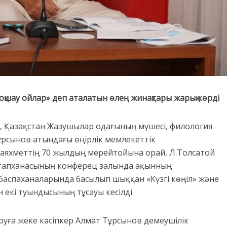
оқшау ойлар» деп аталатын өлең жинақтары жарық көрді
т, Қазақстан Жазушылар одағының мүшесі, филология
рсынов атындағы өңірлік мемлекеттік
аяхметтің 70 жылдың мерейтойына орай, Л.Толсатой
тапханасының конферец залында ақынның
аспаханаларында басылып шыққан «Күзгі көңіл» және
екі туындысының тұсауы кесілді.
уға жеке кәсіпкер Алмат Тұрсынов демеушілік