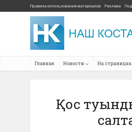
Правила использования материалов
Реклама
Под
Главная
Новости
На страницах
Қос туынд
салт