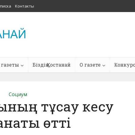
писка
Контакты
 газеты
Біздің Қостанай
О газете
Конкур
Социум
ының тұсау кесу
анаты өтті