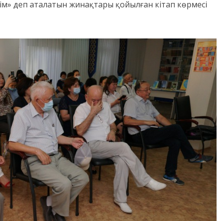
м» деп аталатын жинақтары қойылған кітап көрмесі