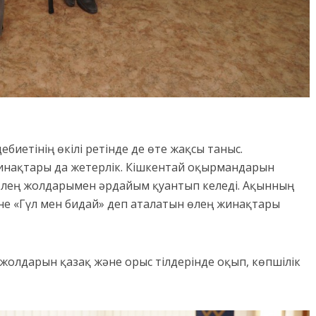
биетінің өкілі ретінде де өте жақсы таныс.
инақтары да жетерлік. Кішкентай оқырмандарын
өлең жолдарымен әрдайым қуантып келеді. Ақынның
не «Гүл мен бидай» деп аталатын өлең жинақтары
 жолдарын қазақ және орыс тілдерінде оқып, көпшілік