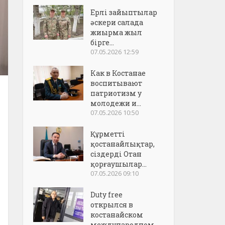
Ерлі зайыптылар
әскери салада
жиырма жыл
бірге...
07.05.2026 12:59
Как в Костанае
воспитывают
патриотизм у
молодежи и...
07.05.2026 10:50
Құрметті
қостанайлықтар,
сіздерді Отан
қорғаушылар...
07.05.2026 09:10
Duty free
открылся в
костанайском
международном..