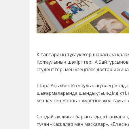
Кітаптардың тұсаукесер шарасына қала
Қожаұлының шәкірттері, А.Байтұрсынов 
студенттері мен үзеңгілес достары жина
Шара Ақылбек Қожаұлының өлең жолдары
шығармаларында шындықты, әділдікті,
кез-келген жанның жүрегіне жол тауып
Сондай-ақ жиын барысында, кітапхана
туған «Каскалар мен маскалар», «Ел есін