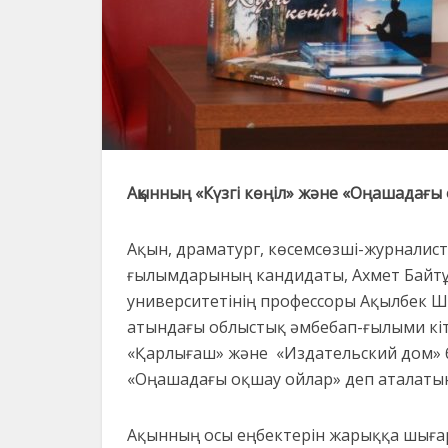
Ақынның «Күзгі көңіл» және «Оңашадағы 
Ақын, драматург, көсемсөзші-журналис
ғылымдарының кандидаты, Ахмет Байтұ
университетінің профессоры Ақылбек Ш
атындағы облыстық әмбебап-ғылыми кі
«Қарлығаш» және «Издательский дом» б
«Оңашадағы оқшау ойлар» деп аталатын 
Ақынның осы еңбектерін жарыққа шығар