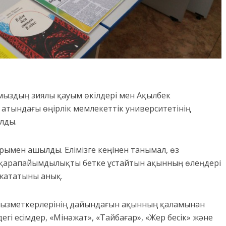
мыздың зиялы қауым өкілдері мен Ақылбек
атындағы өңірлік мемлекеттік университетінің
лды.
мен ашылды. Елімізге кеңінен танымал, өз
 қарапайымдылықты бетке ұстайтын ақынның өлеңдері
 жататыны анық.
 қызметкерлерінің дайындағын ақынның қаламынан
дегі есімдер, «Мінәжат», «Тайбағар», «Жер бесік» және