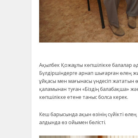
Ақылбек Қожаұлы көпшілікке балалар әде
Бүлдіршіндерге арнап шығарған өлең ж
ұйқасы мен мағынасы үндесіп жататын 
қаламынан туған «Біздің балабақша» жә
көпшілікке етене таныс болса керек.
Кеш барысында ақын өзінің сүйікті өлең
алдында өз ойымен бөлісті.