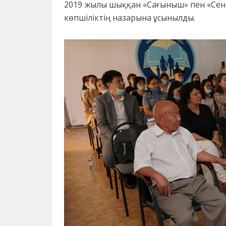
2019 жылы шыққан «Сағыныш» пен «Сені
көпшіліктің назарына ұсынылды.