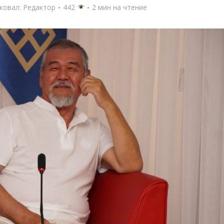
ковал:
Редактор
442
2 мин на чтение