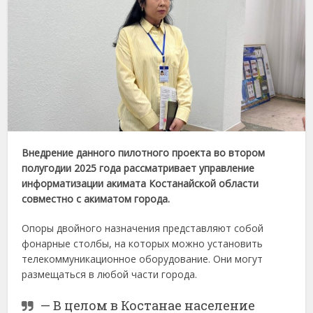
Внедрение
данного
пилотного
проекта
во
втором
полугодии
2025
года
рассматривает
управление
информатизации
акимата
Костанайской
области
совместно
с
акиматом
города.
Опоры
двойного
назначения
представляют
собой
фонарные
столбы,
на
которых
можно
установить
телекоммуникационное
оборудование.
Они
могут
размещаться
в
любой
части
города.
—
В
целом
в
Костанае
население