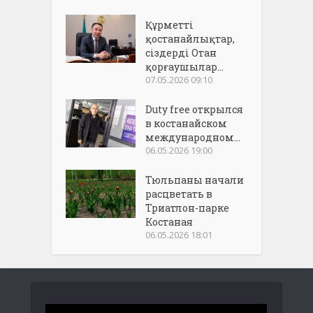
Құрметті
қостанайлықтар,
сіздерді Отан
қорғаушылар...
07.05.2026 09:10
Duty free открылся
в костанайском
международном...
06.05.2026 19:00
Тюльпаны начали
расцветать в
Триатлон-парке
Костаная
06.05.2026 18:01