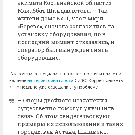
акимата
Костанайской
области»
Махаббат
Шиндавлетова. —
Так,
жители
дома №
61,
что
в
мкрн
«
Береке»,
сначала
согласились
на
установку
оборудования,
но
в
последний
момент
отказались,
и
оператор
был
вынужден
снять
оборудование.
Как
пояснила
специалист,
на
качество
связи
влияет
и
наличие
на
территории
города
СИЗО.
Корреспонденты
«
НК»
недавно
уже
освещали
эту
проблему.
—
Опоры
двойного
назначения
существенно
помогут
улучшить
связь.
Об
этом
свидетельствуют
примеры
их
использования
в
таких
городах,
как
Астана,
Шымкент,