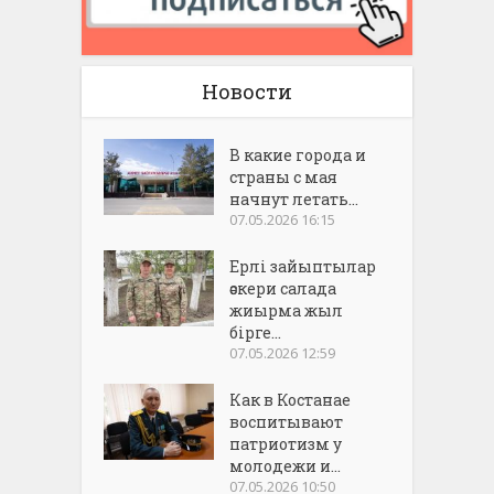
Новости
В какие города и
страны с мая
начнут летать...
07.05.2026 16:15
Ерлі зайыптылар
әскери салада
жиырма жыл
бірге...
07.05.2026 12:59
Как в Костанае
воспитывают
патриотизм у
молодежи и...
07.05.2026 10:50