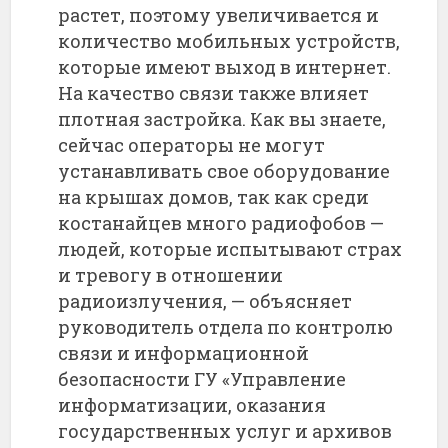
растет,
поэтому
увеличивается
и
количество
мобильных
устройств,
которые
имеют
выход
в
интернет.
На
качество
связи
также
влияет
плотная
застройка.
Как
вы
знаете,
сейчас
операторы
не
могут
устанавливать
свое
оборудование
на
крышах
домов,
так
как
среди
костанайцев
много
радиофобов —
людей,
которые
испытывают
страх
и
тревогу
в
отношении
радиоизлучения, —
объясняет
руководитель
отдела
по
контролю
связи
и
информационной
безопасности
ГУ «
Управление
информатизации,
оказания
государственных
услуг
и
архивов