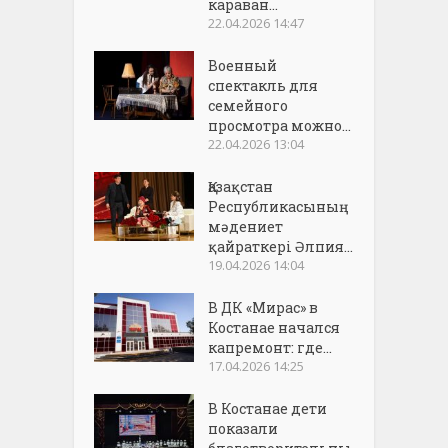
караван...
22.04.2026 14:47
Военный
спектакль для
семейного
просмотра можно...
22.04.2026 13:04
Қазақстан
Республикасының
мәдениет
қайраткері Әлпия...
19.04.2026 14:04
В ДК «Мирас» в
Костанае начался
капремонт: где...
17.04.2026 14:25
В Костанае дети
показали