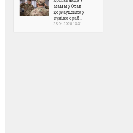
Қостанайда 7
мамыр Отан
қорғаушылар
күніне орай...
28.04.2026 10:01