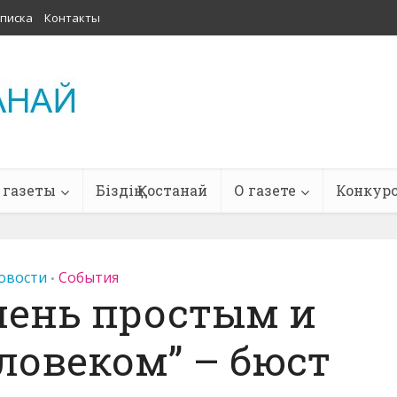
писка
Контакты
 газеты
Біздің Қостанай
О газете
Конкур
овости
События
•
чень простым и
ловеком” – бюст