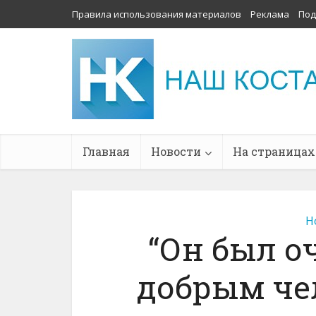
Правила использования материалов
Реклама
Под
Главная
Новости
На страницах
Н
“Он был о
добрым че