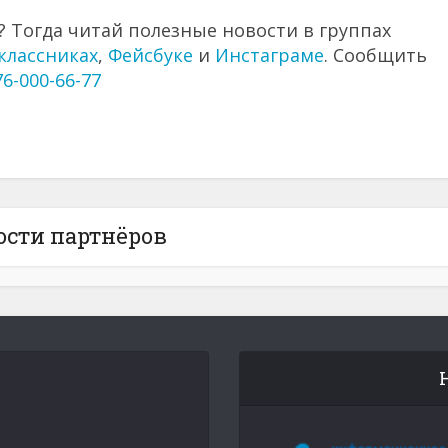
 Тогда читай полезные новости в группах
классниках
,
Фейсбуке
и
Инстаграме
. Сообщить
76-000-66-77
ости партнёров