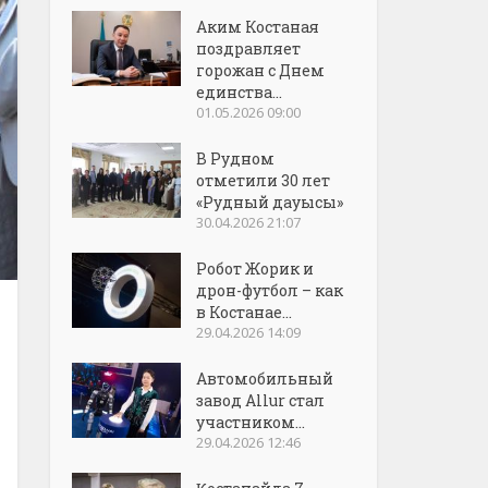
Аким Костаная
поздравляет
горожан с Днем
единства...
01.05.2026 09:00
В Рудном
отметили 30 лет
«Рудный дауысы»
30.04.2026 21:07
Робот Жорик и
дрон-футбол – как
в Костанае...
29.04.2026 14:09
Автомобильный
завод Allur стал
участником...
29.04.2026 12:46