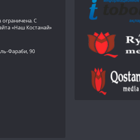
 ограничена. С
айта «Наш Костанай»
Аль-Фараби, 90