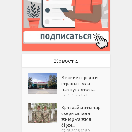
Новости
В какие города и
страны с мая
начнут летать...
07.05.2026 16:15
Ерлі зайыптылар
әскери салада
жиырма жыл
бірге...
07.05.2026 12:59