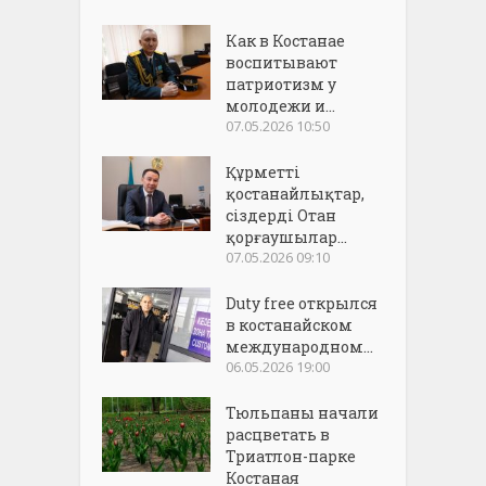
Как в Костанае
воспитывают
патриотизм у
молодежи и...
07.05.2026 10:50
Құрметті
қостанайлықтар,
сіздерді Отан
қорғаушылар...
07.05.2026 09:10
Duty free открылся
в костанайском
международном...
06.05.2026 19:00
Тюльпаны начали
расцветать в
Триатлон-парке
Костаная