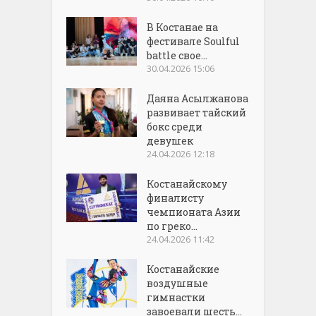
В Костанае на
фестивале Soulful
battle свое...
30.04.2026 15:06
Даяна Асылжанова
развивает тайский
бокс среди
девушек
24.04.2026 12:18
Костанайскому
финалисту
чемпионата Азии
по греко...
24.04.2026 11:42
Костанайские
воздушные
гимнастки
завоевали шесть...