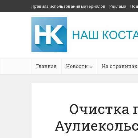
Правила использования материалов
Реклама
Под
Главная
Новости
На страницах
Очистка г
Аулиекольс