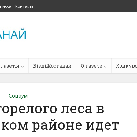
писка
Контакты
 газеты
Біздің Қостанай
О газете
Конкур
Социум
орелого леса в
ком районе идет