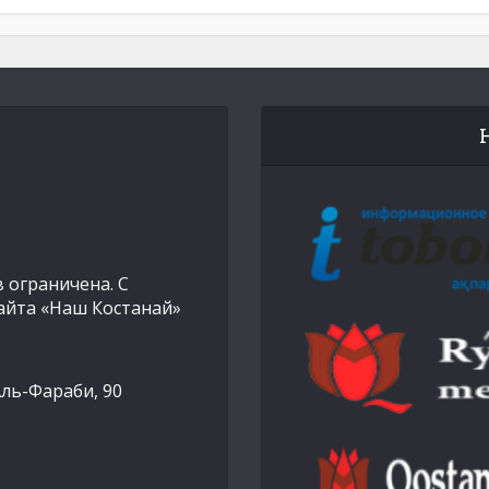
 ограничена. С
айта «Наш Костанай»
Аль-Фараби, 90