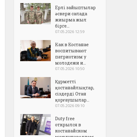
Ерлі зайыптылар
әскери салада
жиырма жыл
бірге...
07.05.2026 12:59
Как в Костанае
воспитывают
патриотизм у
молодежи и...
07.05.2026 10:50
Құрметті
қостанайлықтар,
сіздерді Отан
қорғаушылар...
07.05.2026 09:10
Duty free
открылся в
костанайском
международном..