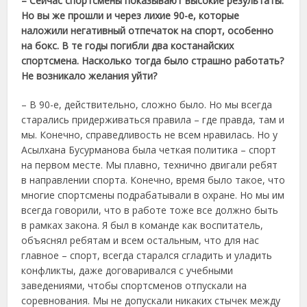
– Сейчас спортсмены показывают высокие результаты.
Но вы же прошли и через лихие 90-е, которые
наложили негативный отпечаток на спорт, особенно
на бокс. В те годы погибли два костанайских
спортсмена. Насколько тогда было страшно работать?
Не возникало желания уйти?
– В 90-е, действительно, сложно было. Но мы всегда
старались придерживаться правила – где правда, там и
мы. Конечно, справедливость не всем нравилась. Но у
Асылхана Бусурманова была четкая политика – спорт
на первом месте. Мы плавно, технично двигали ребят
в направлении спорта. Конечно, время было такое, что
многие спортсмены подрабатывали в охране. Но мы им
всегда говорили, что в работе тоже все должно быть
в рамках закона. Я был в команде как воспитатель,
объяснял ребятам и всем остальным, что для нас
главное – спорт, всегда старался сгладить и уладить
конфликты, даже договаривался с учебными
заведениями, чтобы спортсменов отпускали на
соревнования. Мы не допускали никаких стычек между