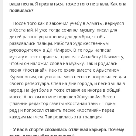
ваша песня. Я признаться, тоже этого не знала. Как она
появилась?
– После того как я закончил учебу в Алматы, вернулся
в Костанай. И уже тогда сочинял музыку, писал для
детей разные упражнения для домбры, чтобы
развивались пальцы. Работал художественным
руководителем в ДК «Мирас». В те годы написал
музыку и текст припева, пришел к Акылбеку Шаяхмету,
чтобы он наложил слова на музыку. Так и родилась
песня «Костанай». Как-то ехали вместе с Арыстаном
Курмановым, он услышал мою песню и попросил ее для
своего репертуара. Спел на Дне города, и песня ушла в
народ. На футболе я тоже ставил ее иногда в общей
массе. А потом ко мне подошел Жанузак Аязбеков
(главный редактор газеты «Костанай таны» – прим.
ред.) и попросил ставить песню «Костанай» перед
каждым матчем. Так родилась эта традиция.
– У вас в спорте сложилась отличная карьера. Почему