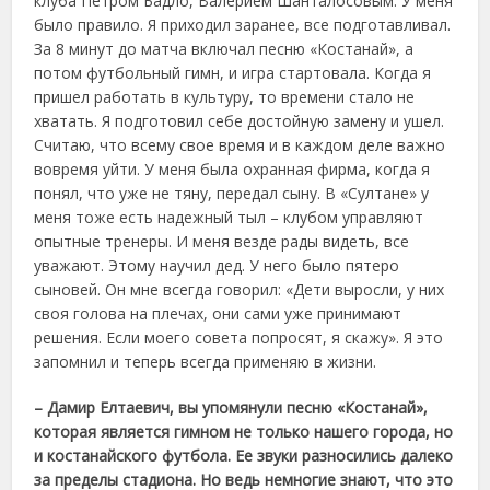
клуба Петром Бадло, Валерием Шанталосовым. У меня
было правило. Я приходил заранее, все подготавливал.
За 8 минут до матча включал песню «Костанай», а
потом футбольный гимн, и игра стартовала. Когда я
пришел работать в культуру, то времени стало не
хватать. Я подготовил себе достойную замену и ушел.
Считаю, что всему свое время и в каждом деле важно
вовремя уйти. У меня была охранная фирма, когда я
понял, что уже не тяну, передал сыну. В «Султане» у
меня тоже есть надежный тыл – клубом управляют
опытные тренеры. И меня везде рады видеть, все
уважают. Этому научил дед. У него было пятеро
сыновей. Он мне всегда говорил: «Дети выросли, у них
своя голова на плечах, они сами уже принимают
решения. Если моего совета попросят, я скажу». Я это
запомнил и теперь всегда применяю в жизни.
– Дамир Елтаевич, вы упомянули песню «Костанай»,
которая является гимном не только нашего города, но
и костанайского футбола. Ее звуки разносились далеко
за пределы стадиона. Но ведь немногие знают, что это