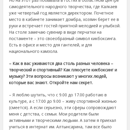
Но на этот раз побывала в гостях в областном центре
самодеятельного народного творчества, где Калкаев
уже четвертый год является директором. Почетное
место в кабинете занимает домбра, хозяин берет ее в
руки и встречает гостей приятной мелодией и улыбкой.
На столе замечаю сувенир в виде перчатки на
постаменте – это своеобразный символ кикбоксинга.
Есть в офисе и место для гантелей, и для
национального камзола.
– Как в вас уживаются два столь разных человека –
творческий и спортивный? Как плюсуете кикбоксинг и
музыку? Эти вопросы возникают у многих людей,
которые вас знают. Откройте нам секрет.
– Я люблю шутить, что с 9.00 до 17.00 работаю в
культуре, а с 17.00 до 9.00 – живу спортивной жизнью
(смеется). А если серьезно, эти сферы сопровождают
меня с детства, с семьи. Мои родители были
активными и творческими людьми. А затем я приехал
учиться в интернат им. Алтынсарина, там все было