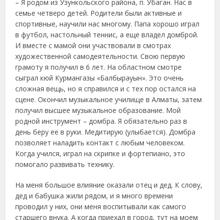
– Я родом из Узункольского района, п. Убаган. Нас в
семье четверо детей. Родители были активные и
спортивные, научили нас многому. Папа хорошо играл
в футбол, настольный теннис, а еще владел домброй.
И вместе с мамой они участвовали в смотрах
художественной самодеятельности. Свою первую
грамоту я получил в 6 лет. На областном смотре
сыграл кюй Курмангазы «Балбырауын». Это очень
сложная вещь, но я справился и с тех пор остался на
сцене. Окончил музыкальное училище в Алматы, затем
получил высшее музыкальное образование. Мой
родной инструмент – домбра. Я обязательно раз в
день беру ее в руки. Медитирую (улыбается). Домбра
позволяет наладить контакт с любым человеком.
Когда учился, играл на скрипке и фортепиано, это
помогало развивать технику.
На меня большое влияние оказали отец и дед. К слову,
дед и бабушка жили рядом, и я много времени
проводил у них, они меня воспитывали как самого
старшего внука. А когда приехал в город, тут на моем