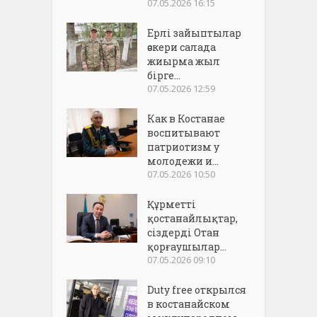
07.05.2026 16:15
Ерлі зайыптылар
әскери салада
жиырма жыл
бірге...
07.05.2026 12:59
Как в Костанае
воспитывают
патриотизм у
молодежи и...
07.05.2026 10:50
Құрметті
қостанайлықтар,
сіздерді Отан
қорғаушылар...
07.05.2026 09:10
Duty free открылся
в костанайском