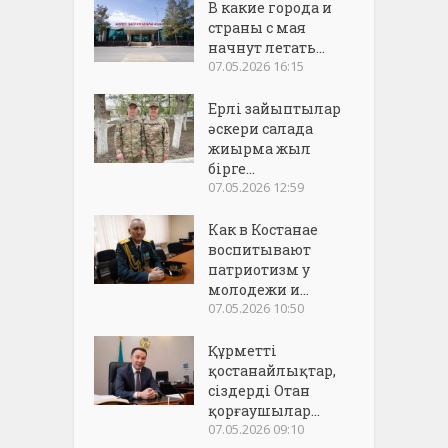
В какие города и
страны с мая
начнут летать...
07.05.2026 16:15
Ерлі зайыптылар
әскери салада
жиырма жыл
бірге...
07.05.2026 12:59
Как в Костанае
воспитывают
патриотизм у
молодежи и...
07.05.2026 10:50
Құрметті
қостанайлықтар,
сіздерді Отан
қорғаушылар...
07.05.2026 09:10