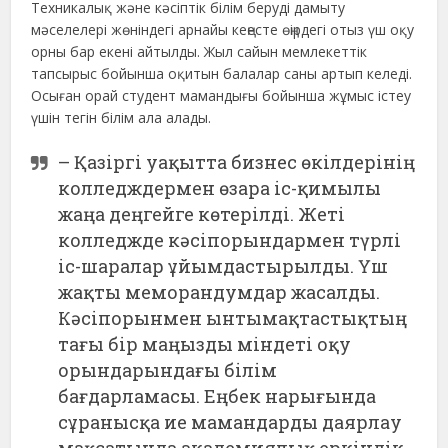
Техникалық және кәсіптік білім беруді дамыту
мәселелері жөніндегі арнайы кеңесте өңірдегі отыз үш оқу
орны бар екені айтылды. Жыл сайын мемлекеттік
тапсырыс бойынша оқитын балалар саны артып келеді.
Осыған орай студент мамандығы бойынша жұмыс істеу
үшін тегін білім ала алады.
– Қазіргі уақытта бизнес өкілдерінің
колледждермен өзара іс-қимылы
жаңа деңгейге көтерілді. Жеті
колледжде кәсіпорындармен түрлі
іс-шаралар ұйымдастырылды. Үш
жақты меморандумдар жасалды.
Кәсіпорынмен ынтымақтастықтың
тағы бір маңызды міндеті оқу
орындарындағы білім
бағдарламасы. Еңбек нарығында
сұранысқа ие мамандарды даярлау
мақсатында академиялық еркіндік