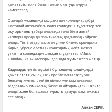
қажеттіліктеріне бағытталған оқытуды құруға
көмектеседі.
Осындай механизмді қолданатын колледжердің бірі
Қостанай автомобиль көлігі колледжі. Студенттер тек
оқу орынының қабырғаларында ғана білім алмай,
кәсіпорындарда да практикалық дағдыларды үйрене
алады. Тіпті, өздері қалаған үлкен бизнес орындарға
барып, үйрене алатыны қуантарлық жайт. Қазіргі
уақытта колледжден шыққан студенттер «Allur»,
«Hundai», «KIA» кәсіпорындарында жұмыс істеп жатыр.
Кадрлардың жетіспеушілігі-бұл кешенді шешімдерді
қажет ететін сынақ. Осы проблеманы еңсеру үшін
белсенді жұмыс істейтін өңірлер мен компаниялар
өздерінің экономикалық базасын айтарлықтай нығайта
алады және болашаққа тұрақты дамуды қамтамасыз
ете алады.
Аяжан СЕРІК,