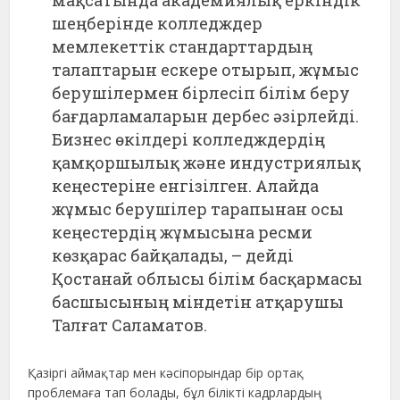
шеңберінде колледждер
мемлекеттік стандарттардың
талаптарын ескере отырып, жұмыс
берушілермен бірлесіп білім беру
бағдарламаларын дербес әзірлейді.
Бизнес өкілдері колледждердің
қамқоршылық және индустриялық
кеңестеріне енгізілген. Алайда
жұмыс берушілер тарапынан осы
кеңестердің жұмысына ресми
көзқарас байқалады, – дейді
Қостанай облысы білім басқармасы
басшысының міндетін атқарушы
Талғат Саламатов.
Қазіргі аймақтар мен кәсіпорындар бір ортақ
проблемаға тап болады, бұл білікті кадрлардың