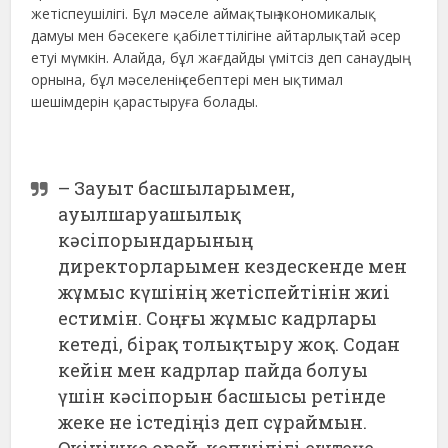
жетіспеушілігі. Бұл мәселе аймақтың экономикалық
дамуы мен бәсекеге қабілеттілігіне айтарлықтай әсер
етуі мүмкін. Алайда, бұл жағдайды үмітсіз деп санаудың
орнына, бұл мәселенің себептері мен ықтимал
шешімдерін қарастыруға болады.
– Зауыт басшыларымен,
ауылшаруашылық
кәсіпорындарының
директорларымен кездескенде мен
жұмыс күшінің жетіспейтінін жиі
естимін. Соңғы жұмыс кадрлары
кетеді, бірақ толықтыру жоқ. Содан
кейін мен кадрлар пайда болуы
үшін кәсіпорын басшысы ретінде
жеке не істедіңіз деп сұраймын.
Өкінішке орай, көпшілігі ештеңе