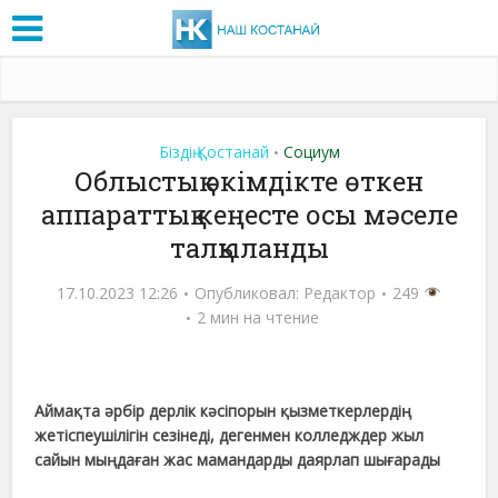
Біздің Қостанай
Социум
•
Облыстық әкімдікте өткен
аппараттық кеңесте осы мәселе
талқыланды
17.10.2023 12:26
Опубликовал:
Редактор
249
2 мин на чтение
Аймақта әрбір дерлік кәсіпорын қызметкерлердің
жетіспеушілігін сезінеді, дегенмен колледждер жыл
сайын мыңдаған жас мамандарды даярлап шығарады