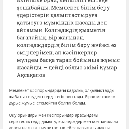
ұсынбайды. Мемлекет білім беру
үдерістерін қалыптастыруға
қатысуға мүмкіндік жасады деп
айтамын. Колледждің қызметін
бағалайық. Бір жағынан,
колледждердің білім беру жүйесі өз
өмірлерімен, ал кәсіпкерлер
мүлдем басқа тарап бойынша жұмыс
жасайды, – дейді облыс әкімі Құмар
Ақсақалов.
Мемлекет кәсіпорындардағы кадрлық олқылықтарды
жабатын студенттерді тегін оқытады. Бірақ механизм
дұрыс жұмыс істемейтіні белгілі болды.
Оқу орындары мен кәсіпорындар арасындағы
серіктестіктерді дамыту, колледждер мен компаниялар
арасындағы ынтымақтастық еңбек нарығының нақты