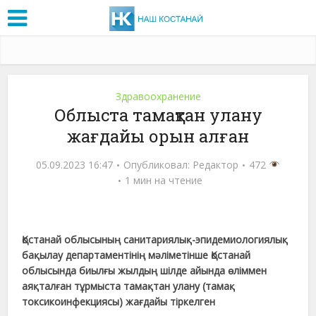
Здравоохранение
Облыста тамақтан улану
жағдайы орын алған
05.09.2023 16:47
Опубликовал:
Редактор
472
1 мин на чтение
Қостанай облысының санитариялық-эпидемиологиялық
бақылау департаментінің мәліметінше Қостанай
облысында биылғы жылдың шілде айында өліммен
аяқталған тұрмыста тамақтан улану (тамақ
токсикоинфекциясы) жағдайы тіркелген