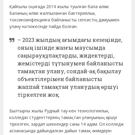
Қайғылы оқиғада 2014 жылы туылған бала өлімі.
Баланың өлімі жалпыланған бактериялық
токсикоинфекцияға байланысты сепсистің дамуымен
улану нәтижесінде пайда болған.
– 2023 жылдың ағымдағы кезеңінде,
оның ішінде жазғы маусымда
саңырауқұлақтарды, жидектерді,
жемістерді тұтынумен байланысты
тамақтан улану, сондай-ақ бақылау
объектілерімен байланысты
жаппай тамақтан уланудың өршуі
тіркелген жоқ.
Былтырғы жылы Рудный тау-кен технологиялық
колледжі студенттерінің тамақтан улануының өршуі
тіркелген, зардап шеккендер саны 14 адам. Ол колледж
асханасында дайындалған дайын тамақ өнімдерін