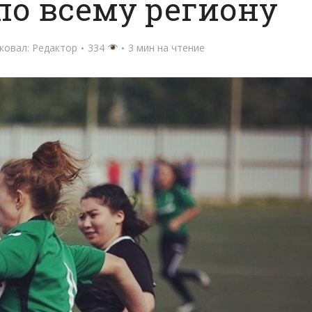
по всему региону
ковал:
Редактор
334
3 мин на чтение