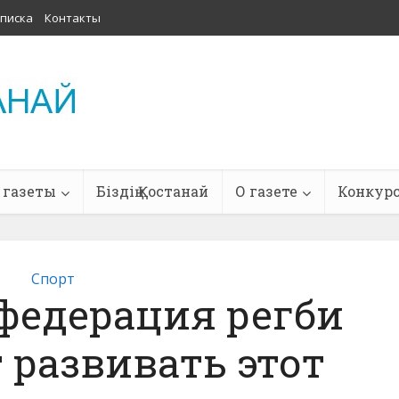
писка
Контакты
 газеты
Біздің Қостанай
О газете
Конкур
Спорт
федерация регби
 развивать этот