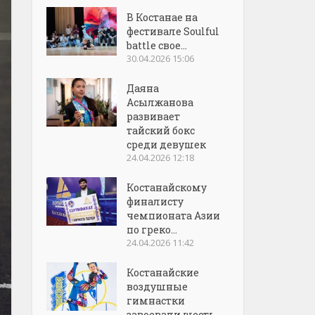
В Костанае на
фестивале Soulful
battle свое...
30.04.2026 15:06
Даяна
Асылжанова
развивает
тайский бокс
среди девушек
24.04.2026 12:18
Костанайскому
финалисту
чемпионата Азии
по греко...
24.04.2026 11:42
Костанайские
воздушные
гимнастки
завоевали шесть...