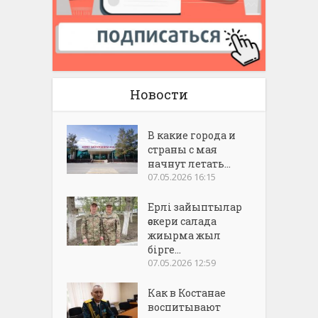
Новости
В какие города и
страны с мая
начнут летать...
07.05.2026 16:15
Ерлі зайыптылар
әскери салада
жиырма жыл
бірге...
07.05.2026 12:59
Как в Костанае
воспитывают