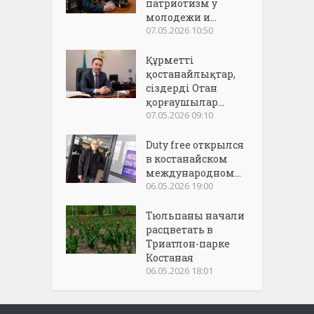
патриотизм у
молодежи и...
07.05.2026 10:50
Құрметті
қостанайлықтар,
сіздерді Отан
қорғаушылар...
07.05.2026 09:10
Duty free открылся
в костанайском
международном...
06.05.2026 19:00
Тюльпаны начали
расцветать в
Триатлон-парке
Костаная
06.05.2026 18:01