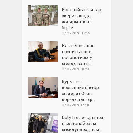
Ерлі зайыптылар
әскери салада
жиырма жыл
бірге...
07.05.2026 12:59
Как в Костанае
воспитывают
патриотизм у
молодежи и...
07.05.2026 10:50
Құрметті
қостанайлықтар,
сіздерді Отан
қорғаушылар...
07.05.2026 09:10
Duty free открылся
в костанайском
международном...