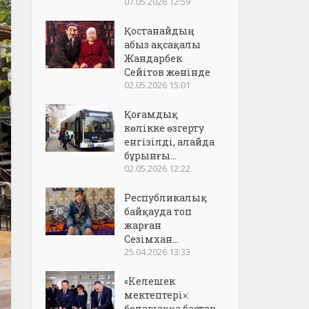
07.05.2026 12:59
Қостанайдың
абыз ақсақалы
Жандарбек
Сейітов жөнінде
02.05.2026 15:01
Қоғамдық
көлікке өзгерту
енгізілді, алайда
бұрынғы...
02.05.2026 12:22
Республикалық
байқауда топ
жарған
Сезімхан...
25.04.2026 13:33
«Келешек
мектептері»:
болашаққа бастар