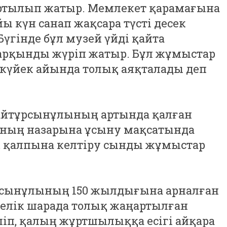
артылып жатыр. Мемлекет қарамағына
 күн санап жақсара түсті десек
Бүгінде бұл музей үйді қайта
рқынды жүріп жатыр. Бұл жұмыстар
күйек айында толық аяқталады деп
айтұрсынұлының артында қалған
аның назарына ұсыну мақсатында
, қалпына келтіру сынды жұмыстар
рсынұлының 150 жылдығына арналған
елік шарада толық жаңартылған
ліп, қалың жұртшылыққа есігі айқара