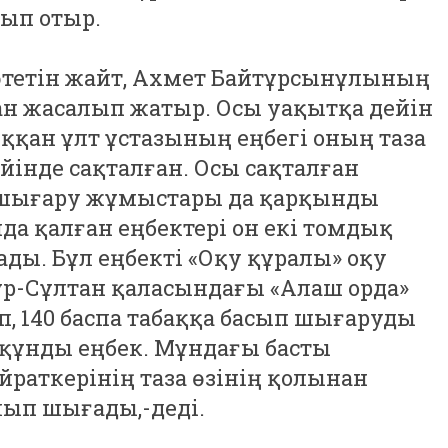
ып отыр.
 өтетін жайт, Ахмет Байтұрсынұлының
ан жасалып жатыр. Осы уақытқа дейін
ққан ұлт ұстазының еңбегі оның таза
йінде сақталған. Осы сақталған
п шығару жұмыстары да қарқынды
да қалған еңбектері он екі томдық
ы. Бұл еңбекті «Оқу құралы» оқу
ұр-Сұлтан қаласындағы «Алаш орда»
п, 140 баспа табаққа басып шығаруды
 құнды еңбек. Мұндағы басты
йраткерінің таза өзінің қолынан
ып шығады,-деді.