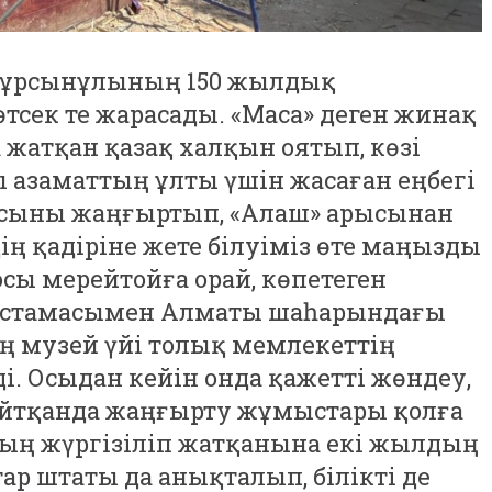
йтұрсынұлының 150 жылдық
тсек те жарасады. «Маса» деген жинақ
жатқан қазақ халқын оятып, көзі
ы азаматтың ұлты үшін жасаған еңбегі
н осыны жаңғыртып, «Алаш» арысынан
ң қадіріне жете білуіміз өте маңызды
осы мерейтойға орай, көпетеген
бастамасымен Алматы шаһарындағы
 музей үйі толық мемлекеттің
і. Осыдан кейін онда қажетті жөндеу,
 айтқанда жаңғырту жұмыстары қолға
ың жүргізіліп жатқанына екі жылдың
ар штаты да анықталып, білікті де