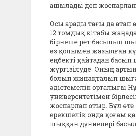
ашылады деп жоспарлан
Осы арады тағы да атап
12 томдық кітабы жаңад
бірнеше рет басылып шы
өз қолымен жазылған кү
еңбекті қайтадан басы
жүргізілуде. Оның артын
болып жинақталып шығад
әдістемелік орталығы Н
университетімен бірлесі
жоспарлап отыр. Бұл өте
ерекшелік онда қоғам қа
шыққан дүниелері басыл