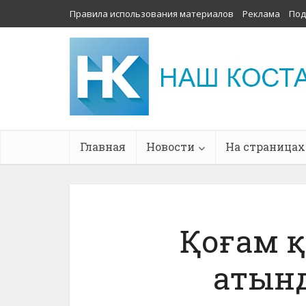
Правила использования материалов
Реклама
Под
Главная
Новости
На страницах
Қоғам қ
атын