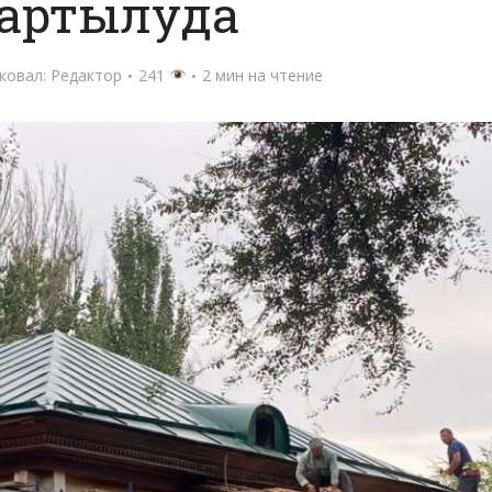
артылуда
ковал:
Редактор
241
2 мин на чтение