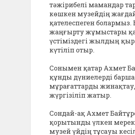
тәжірибелі мамандар т
көшкен музейдің жағдайы
қателеспеген болармыз. 
жаңғырту жұмыстары қа
үстіміздегі жылдың қыр
күтіліп отыр.
Сонымен қатар Ахмет Б
құнды дүниелерді барш
мұрағаттарды жинақтау
жүргізіліп жатыр.
Сондай-ақ Ахмет Байтұ
қорытынды үлкен мерек
музей үйдің тұсауы кесі