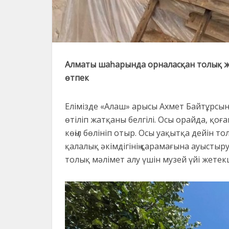
Алматы шаһарында орналасқан толық жа
өтпек
Елімізде «Алаш» арысы Ахмет Байтұрсы
өтіліп жатқаны белгілі. Осы орайда, қо
көңіл бөлініп отыр. Осы уақытқа дейін 
қалалық әкімдігінің қарамағына ауысты
толық мәлімет алу үшін музей үйі жетек