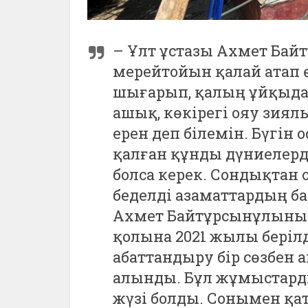
– Ұлт ұстазы Ахмет Ба
мерейтойын қалай атап ө
шығарып, қалың ұйқыда 
ашық, көкірегі ояу зиял
ерен деп білемін. Бүгі
қалған құнды дүниелерді
болса керек. Сондықтан 
беделді азаматтардың 
Ахмет Байтұрсынұлының
қолына 2021 жылы берілд
абаттандыру бір сөзбен
алынды. Бұл жұмыстард
жүзі болды. Сонымен қат