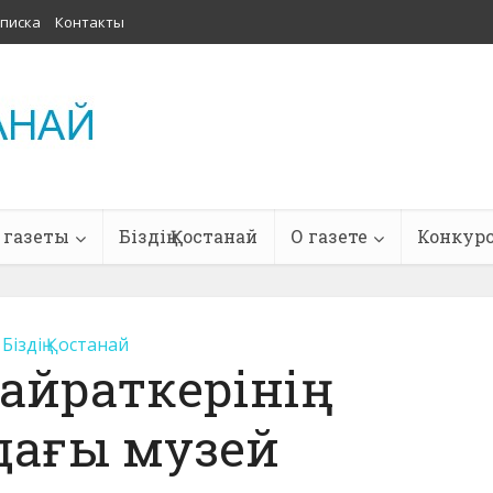
писка
Контакты
 газеты
Біздің Қостанай
О газете
Конкур
Біздің Қостанай
айраткерінің
дағы музей