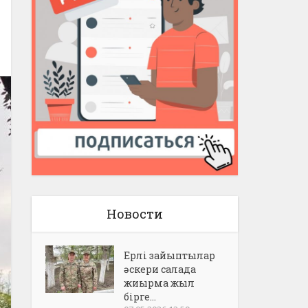
Новости
Ерлі зайыптылар
әскери салада
жиырма жыл
бірге...