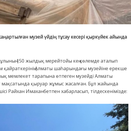
ңартылған музей үйдің тұсау кесері қыркүйек айында
нұлының 150 жылдық мерейтойы кең көлемде аталып
ғам қайраткерінің Алматы шаһарындағы музейіне ерекше
толық мемлекет тарапына өтпеген музейді Алматы
ру мақсатында қыруар жұмыс жасалған. Бұл жайында
шісі Райхан Имаханбетпен хабарласып, тілдескенімізде: