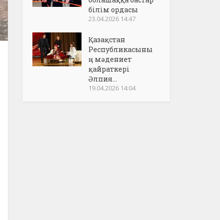
білім ордасы
23.04.2026 14:47
Қазақстан
Республикасыны
ң мәдениет
қайраткері
Әлпия...
19.04.2026 14:04