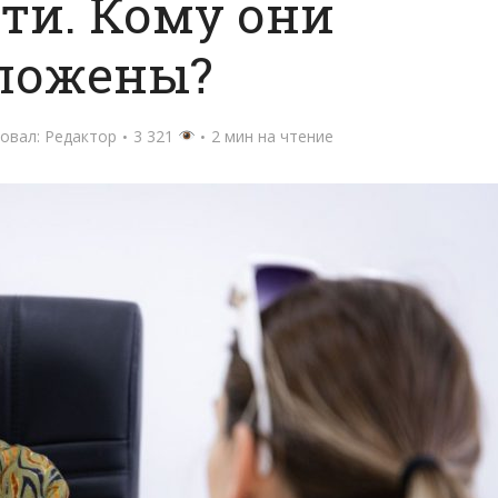
ти. Кому они
ложены?
овал:
Редактор
3 321
2 мин на чтение