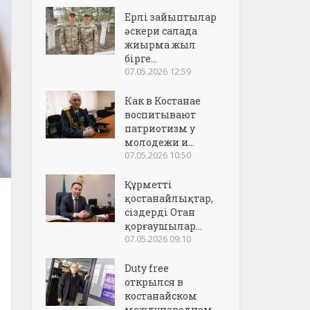
Ерлі зайыптылар
әскери салада
жиырма жыл
бірге...
07.05.2026 12:59
Как в Костанае
воспитывают
патриотизм у
молодежи и...
07.05.2026 10:50
Құрметті
қостанайлықтар,
сіздерді Отан
қорғаушылар...
07.05.2026 09:10
Duty free
открылся в
костанайском
международном..