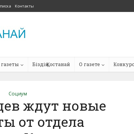
писка
Контакты
 газеты
Біздің Қостанай
О газете
Конкур
Социум
цев ждут новые
ы от отдела