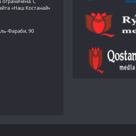
 ограничена. С
айта «Наш Костанай»
Аль-Фараби, 90