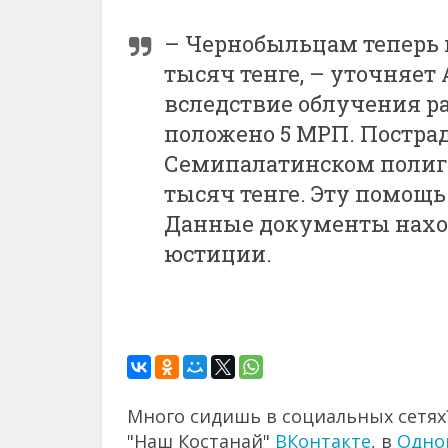
– Чернобыльцам теперь к
тысяч тенге, – уточняе
вследствие облучения ра
положено 5 МРП. Постра
Семипалатинском полиго
тысяч тенге. Эту помощь
Данные документы наход
юстиции.
Много сидишь в социальных сетях?
"Наш Костанай"
ВКонтакте
, в
Одно