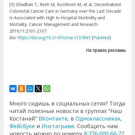
[3] Ghadban T, Reeh M, Bockhorn M, et al. Decentralized
Colorectal Cancer Care in Germany over the Last Decade
Is Associated with High In-Hospital Morbidity and
Mortality. Cancer Management and Research.
2019;11:2101-2107.
doi:
https://doi.org/10.2147/cmar.s197865
[
PubMed
]
На правах рекламы
Много сидишь в социальных сетях? Тогда
читай полезные новости в группах "Наш
Костанай"
ВКонтакте
, в
Одноклассниках
,
Фейсбуке
и
Инстаграме
. Сообщить нам
новость можно по номеру
8-776-000-66-77