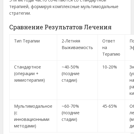
терапией, формируя комплексные мультимодальные
стратегии.
Сравнение Результатов Лечения
Тип Терапии
2-Летняя
Ответ
П
Выживаемость
на
Э
Терапию
Стандартное
~40-50%
10-20%
З
(операции +
(поздние
(у
химиотерапия)
стадии)
н
р
к
Мультимодальное
~60-70%
45-65%
О
(с
(поздние
л
инновационными
стадии)
(
методами)
д