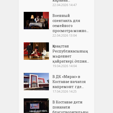
караван...
22.04.2026 14:47
Военный
спектакль для
семейного
просмотра можно...
22.04.2026 13:04
Қазақстан
Республикасының
мәдениет
қайраткері Әлпия...
19.04.2026 14:04
В ДК «Мирас» в
Костанае начался
капремонт: где...
17.04.2026 14:25
В Костанае дети
показали
благотворительны