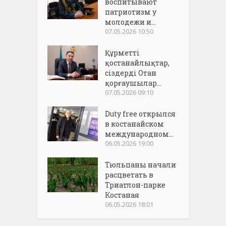
воспитывают
патриотизм у
молодежи и...
07.05.2026 10:50
Құрметті
қостанайлықтар,
сіздерді Отан
қорғаушылар...
07.05.2026 09:10
Duty free открылся
в костанайском
международном...
06.05.2026 19:00
Тюльпаны начали
расцветать в
Триатлон-парке
Костаная
06.05.2026 18:01