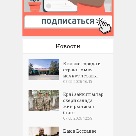
Новости
В какие города и
страны с мая
начнут летать...
07.05.2026 16:15
Ерлі зайыптылар
әскери салада
жиырма жыл
бірге...
07.05.2026 12:59
Как в Костанае