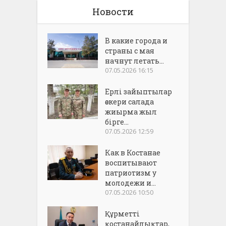
Новости
В какие города и
страны с мая
начнут летать...
07.05.2026 16:15
Ерлі зайыптылар
әскери салада
жиырма жыл
бірге...
07.05.2026 12:59
Как в Костанае
воспитывают
патриотизм у
молодежи и...
07.05.2026 10:50
Құрметті
қостанайлықтар,