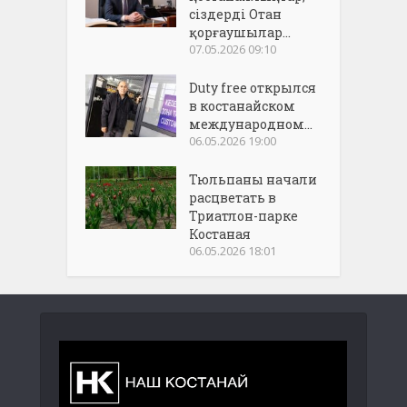
сіздерді Отан
қорғаушылар...
07.05.2026 09:10
Duty free открылся
в костанайском
международном...
06.05.2026 19:00
Тюльпаны начали
расцветать в
Триатлон-парке
Костаная
06.05.2026 18:01