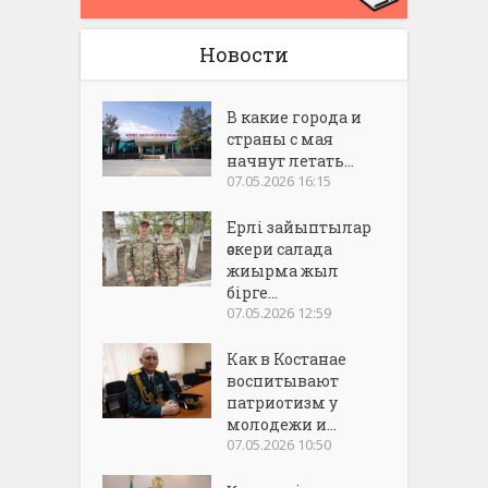
Новости
В какие города и
страны с мая
начнут летать...
07.05.2026 16:15
Ерлі зайыптылар
әскери салада
жиырма жыл
бірге...
07.05.2026 12:59
Как в Костанае
воспитывают
патриотизм у
молодежи и...
07.05.2026 10:50