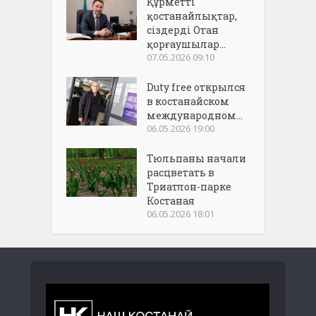
Құрметті
қостанайлықтар,
сіздерді Отан
қорғаушылар...
07.05.2026 09:10
Duty free открылся
в костанайском
международном...
06.05.2026 19:00
Тюльпаны начали
расцветать в
Триатлон-парке
Костаная
06.05.2026 18:01