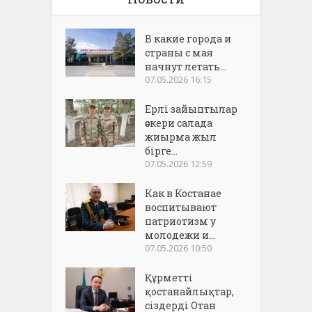
В какие города и
страны с мая
начнут летать...
07.05.2026 16:15
Ерлі зайыптылар
әскери салада
жиырма жыл
бірге...
07.05.2026 12:59
Как в Костанае
воспитывают
патриотизм у
молодежи и...
07.05.2026 10:50
Құрметті
қостанайлықтар,
сіздерді Отан