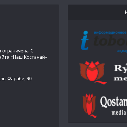
 ограничена. С
айта «Наш Костанай»
Аль-Фараби, 90