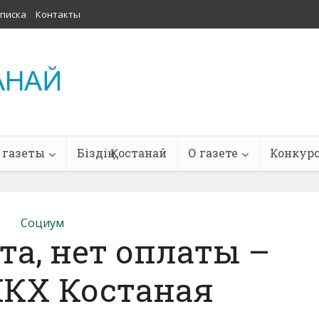
писка
Контакты
 газеты
Біздің Қостанай
О газете
Конкур
Социум
та, нет оплаты –
ЖКХ Костаная