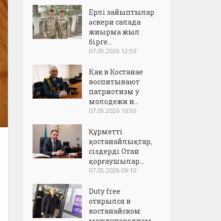
Ерлі зайыптылар
әскери салада
жиырма жыл
бірге...
07.05.2026 12:59
Как в Костанае
воспитывают
патриотизм у
молодежи и...
07.05.2026 10:50
Құрметті
қостанайлықтар,
сіздерді Отан
қорғаушылар...
07.05.2026 09:10
Duty free
открылся в
костанайском
международном..