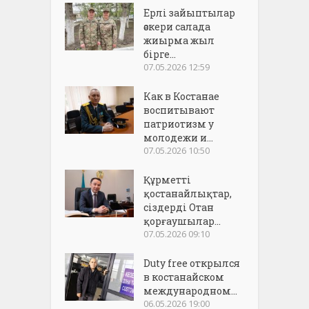
Ерлі зайыптылар
әскери салада
жиырма жыл
бірге...
07.05.2026 12:59
Как в Костанае
воспитывают
патриотизм у
молодежи и...
07.05.2026 10:50
Құрметті
қостанайлықтар,
сіздерді Отан
қорғаушылар...
07.05.2026 09:10
Duty free открылся
в костанайском
международном...
06.05.2026 19:00