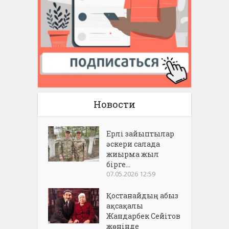
Новости
Ерлі зайыптылар
әскери салада
жиырма жыл
бірге...
07.05.2026 12:59
Қостанайдың абыз
ақсақалы
Жандарбек Сейітов
жөнінде