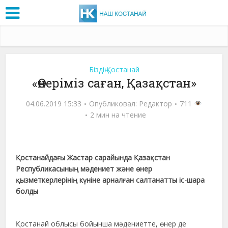
Біздің Қостанай
«Өнеріміз саған, Қазақстан»
04.06.2019 15:33
Опубликовал:
Редактор
711
2 мин на чтение
Қостанайдағы Жастар сарайында Қазақстан
Республикасының мәдениет және өнер
қызметкерлерінің күніне арналған салтанатты іс-шара
болды
Қостанай облысы бойынша мәдениетте, өнер де