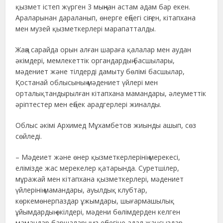
қызмет істеп жүрген 3 мыңнан астам адам бар екен.
Араларынан дараланып, өнерге еңбегі сіңген, кітапхана
мен музей қызметкерлері марапатталды.
Жаңа сарайда орын алған шараға қалалар мен аудан
әкімдері, мемлекеттік органдардың басшылары,
мәдениет және тілдерді дамыту бөлімі басшылар,
Қостанай облысының мәдениет үйлері мен
орталықтандырылған кітапхана мамандары, әлеуметтік
әріптестер мен еңбек арадгерлері жиналды.
Облыс әкімі Архимед Мұхамбетов жиынды ашып, сөз
сөйледі.
– Мәдеиет және өнер қызметкерлерінің мерекесі,
елімізде жас мерекелер қатарында. Суретшілер,
мұражай мен кітапхана қызметкерлері, мәдениет
үйлерінің мамандары, ауылдық клубтар,
көркемөнерпаздар ұжымдары, шығармашылық
ұйымдардың өкілдері, мәдени бөлімдерден келген
мамандар баршаларыңыз еңбегіне адал жансыздар.