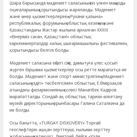
Шара барысында мәдениет саласының екі үлкен маңызды
оқиғаларының қорытындысы жаряланды. Мәдениет
және өнер қызметкерлерінің «Рухани қазына»
республикалық форумының облыстық кезеңінің және
Қазақстандағы Жастар жылына арналған ХХХІІІ
«Өнеріміз саған, Қазақстан!» облыстық
көркемөнерпаздар халық шығармашылығы фестивалінің
қорытындысы белгілі болды.
Мәдениет саласына еңбегі сіңіп, дамытуға үлес қосып
жүрген біршама қызметкерлер осы ретте марапатқа ие
болды. Мәдениет және спорт министрлігінің «Мәдениет
саласының үздігі» төсбелгісімен облыстық Е.Өмірзақов
атындағы филармонияның солисі Манапбек Кәдіров
марапатталды. Сондай-ақ облыстық тарихи-өлкетану
музейі директорының орынбасары Галина Саталкина да
ие болды.
Осы бағытта, «TURGAY DISKOVERY» Торғай
геоглифтерін ашқан зерттеуші, ғылыми-зерттеу
жобасының жетекшісі, Дмитрий Дейге «Үздік