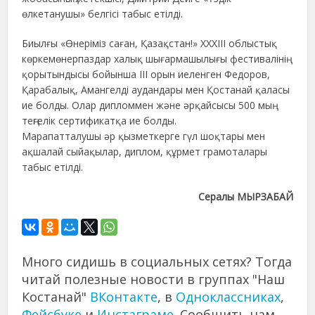
өлкетанушы» белгісі табыс етілді.
Биылғы «Өнеріміз саған, Қазақстан!» ХХХІІІ облыстық
көркемөнерпаздар халық шығармашылығы фестивалінің
қорытындысы бойынша ІІІ орын иеленген Федоров,
Қарабалық, Амангелді аудандары мен Қостанай қаласы
ие болды. Олар дипломмен және әрқайсысы 500 мың
теңгелік сертификатқа ие болды.
Марапатталушы әр қызметкерге гүл шоқтары мен
ақшалай сыйақылар, диплом, құрмет грамоталары
табыс етілді.
Сералы МЫРЗАБАЙ
Много сидишь в социальных сетях? Тогда
читай полезные новости в группах "Наш
Костанай"
ВКонтакте
, в
Одноклассниках
,
Фейсбуке
и
Инстаграме
. Сообщить нам