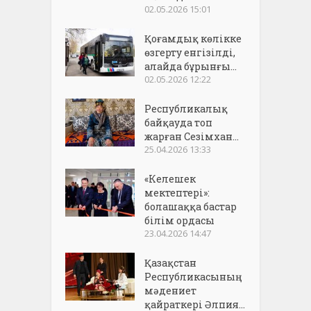
02.05.2026 15:01
Қоғамдық көлікке
өзгерту енгізілді,
алайда бұрынғы...
02.05.2026 12:22
Республикалық
байқауда топ
жарған Сезімхан...
25.04.2026 13:33
«Келешек
мектептері»:
болашаққа бастар
білім ордасы
23.04.2026 14:47
Қазақстан
Республикасының
мәдениет
қайраткері Әлпия...