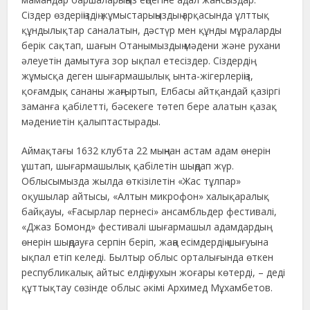
Сіздер өздеріңіздің жұмыстарыңыздың арқасында ұлттық
құндылықтар саналатын, дәстүр мен құнды мұраларды
берік сақтап, шағын Отанымыздың мәдени және рухани
әлеуетін дамытуға зор ықпал етесіздер. Сіздердің
жұмысқа деген шығармашылық ынта-жігерлеріңіз,
қоғамдық сананы жаңғыртып, Елбасы айтқандай қазіргі
заманға қабілетті, бәсекеге төтеп бере алатын қазақ
мәдениетін қалыптастырады.
Аймақтағы 1632 клубта 22 мыңнан астам адам өнерін
ұштап, шығармашылық қабілетін шыңдап жүр.
Облысымызда жылда өткізілетін «Жас тұлпар»
оқушылар айтысы, «Алтын микрофон» халықаралық
байқауы, «Ғасырлар пернесі» ансамбльдер фестивалі,
«Джаз Бомонд» фестивалі шығармашыл адамдардың
өнерін шыңдауға серпін беріп, жаңа есімдердің шығуына
ықпал етіп келеді. Былтыр облыс орталығында өткен
республикалық айтыс елдің рухын жоғары көтерді, – деді
құттықтау сөзінде облыс әкімі Архимед Мұхамбетов.