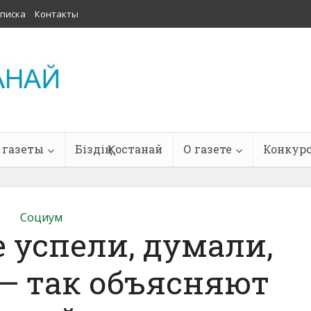
писка
Контакты
 газеты
Біздің Қостанай
О газете
Конкур
Социум
е успели, думали,
— так объясняют