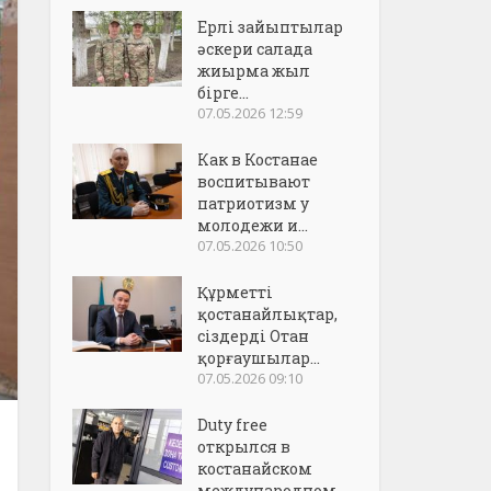
Ерлі зайыптылар
әскери салада
жиырма жыл
бірге...
07.05.2026 12:59
Как в Костанае
воспитывают
патриотизм у
молодежи и...
07.05.2026 10:50
Құрметті
қостанайлықтар,
сіздерді Отан
қорғаушылар...
07.05.2026 09:10
Duty free
открылся в
костанайском
международном..