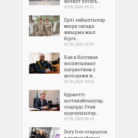
начнут летать...
07.05.2026 16:15
Ерлі зайыптылар
әскери салада
жиырма жыл
бірге...
07.05.2026 12:59
Как в Костанае
воспитывают
патриотизм у
молодежи и...
07.05.2026 10:50
Құрметті
қостанайлықтар,
сіздерді Отан
қорғаушылар...
07.05.2026 09:10
Duty free открылся
в костанайском