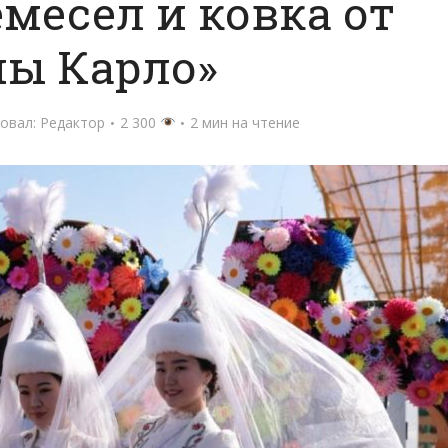
месел и ковка от
пы Карло»
овал:
Редактор
2 300
2 мин на чтение