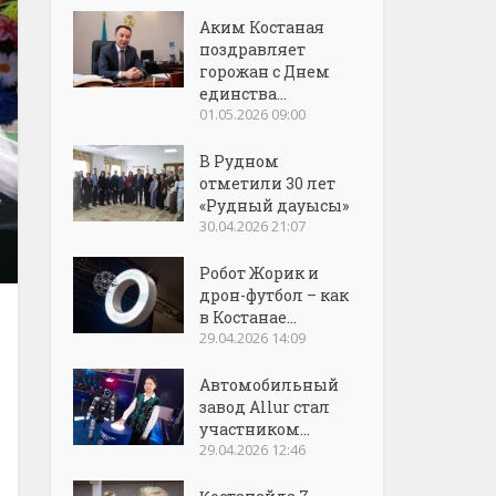
Аким Костаная
поздравляет
горожан с Днем
единства...
01.05.2026 09:00
В Рудном
отметили 30 лет
«Рудный дауысы»
30.04.2026 21:07
Робот Жорик и
дрон-футбол – как
в Костанае...
29.04.2026 14:09
Автомобильный
завод Allur стал
участником...
29.04.2026 12:46