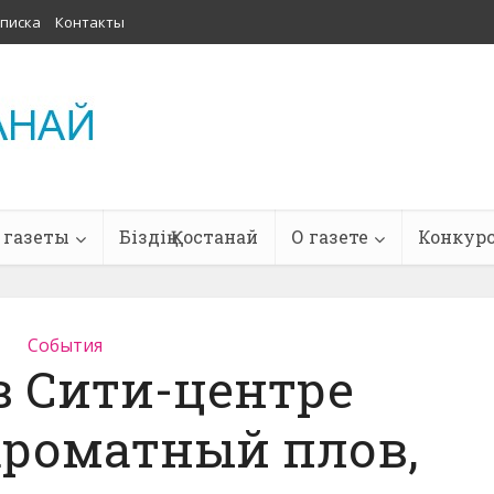
писка
Контакты
 газеты
Біздің Қостанай
О газете
Конкур
События
в Сити-центре
ароматный плов,