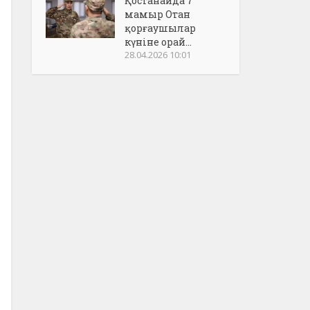
Қостанайда 7
мамыр Отан
қорғаушылар
күніне орай...
28.04.2026 10:01