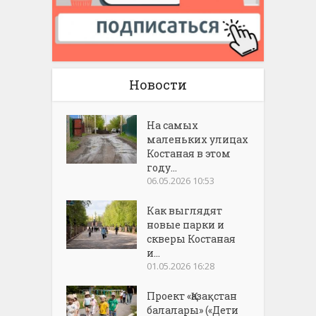
Новости
На самых
маленьких улицах
Костаная в этом
году...
06.05.2026 10:53
Как выглядят
новые парки и
скверы Костаная
и...
01.05.2026 16:28
Проект «Қазақстан
балалары» («Дети