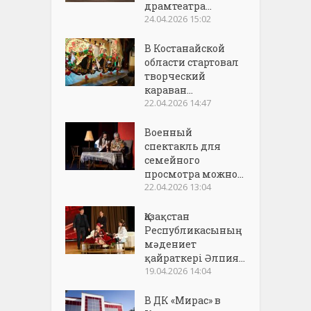
драмтеатра...
24.04.2026 15:02
В Костанайской
области стартовал
творческий
караван...
22.04.2026 14:47
Военный
спектакль для
семейного
просмотра можно...
22.04.2026 13:04
Қазақстан
Республикасының
мәдениет
қайраткері Әлпия...
19.04.2026 14:04
В ДК «Мирас» в