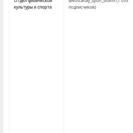
Отдел физической
@kostanay_sport_bolimi (1 055
культуры и спорта
подписчиков)