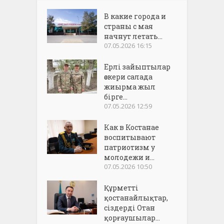
В какие города и
страны с мая
начнут летать...
07.05.2026 16:15
Ерлі зайыптылар
әскери салада
жиырма жыл
бірге...
07.05.2026 12:59
Как в Костанае
воспитывают
патриотизм у
молодежи и...
07.05.2026 10:50
Құрметті
қостанайлықтар,
сіздерді Отан
қорғаушылар...