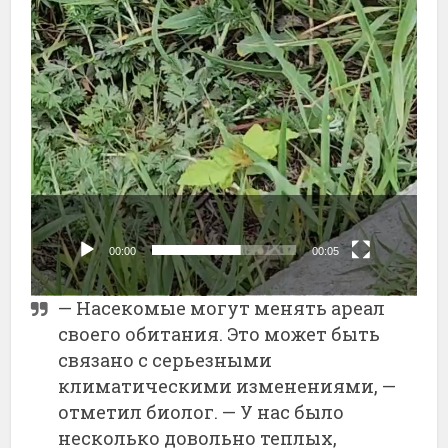
00:00
00:05
—
Насекомые
могут
менять
ареал
своего
обитания.
Это
может
быть
связано
с
серьезными
климатическими
изменениями, —
отметил
биолог. —
У
нас
было
несколько
довольно
теплых,