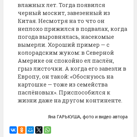
влажных
лет.
Тогда
появился
черный
москит,
завезенный
из
Китая.
Несмотря
на
то
что
он
неплохо
прижился
в
подвалах,
когда
погода
выровнялась,
насекомые
вымерли.
Хороший
пример —
с
колорадским
жуком:
в
Северной
Америке
он
спокойно
ел
паслён,
грыз
листочки.
А
когда
его
завезли
в
Европу,
он
такой: «
Обоснуюсь
на
картошке —
тоже
из
семейства
паслёновых».
Приспособился
к
жизни
даже
на
другом
континенте.
Яна ГАРЬКУША, фото и видео автора