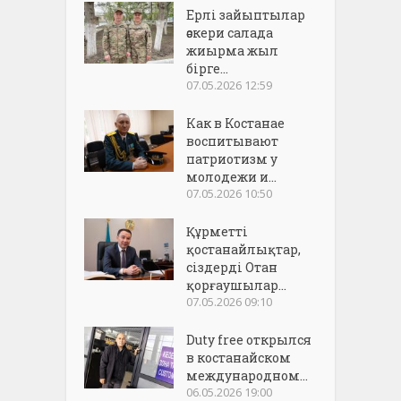
Ерлі зайыптылар
әскери салада
жиырма жыл
бірге...
07.05.2026 12:59
Как в Костанае
воспитывают
патриотизм у
молодежи и...
07.05.2026 10:50
Құрметті
қостанайлықтар,
сіздерді Отан
қорғаушылар...
07.05.2026 09:10
Duty free открылся
в костанайском
международном...
06.05.2026 19:00