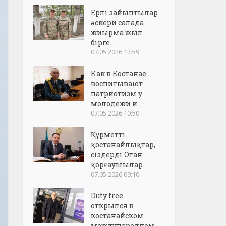
Ерлі зайыптылар
әскери салада
жиырма жыл
бірге...
07.05.2026 12:59
Как в Костанае
воспитывают
патриотизм у
молодежи и...
07.05.2026 10:50
Құрметті
қостанайлықтар,
сіздерді Отан
қорғаушылар...
07.05.2026 09:10
Duty free
открылся в
костанайском
международном..