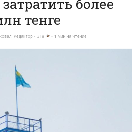
затратить более
млн тенге
ковал:
Редактор
318
1 мин на чтение