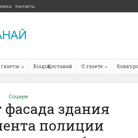
писка
Контакты
 газеты
Біздің Қостанай
О газете
Конкур
Социум
 фасада здания
мента полиции