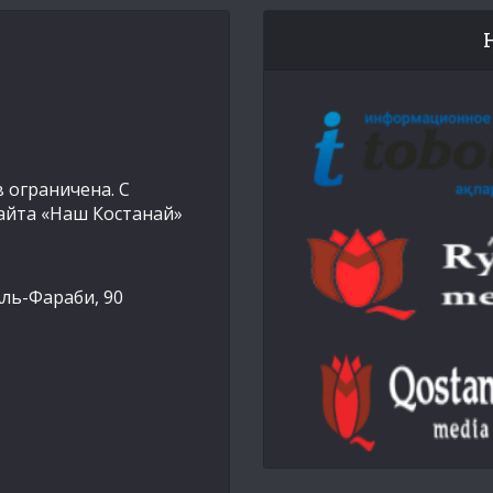
 ограничена. С
айта «Наш Костанай»
Аль-Фараби, 90