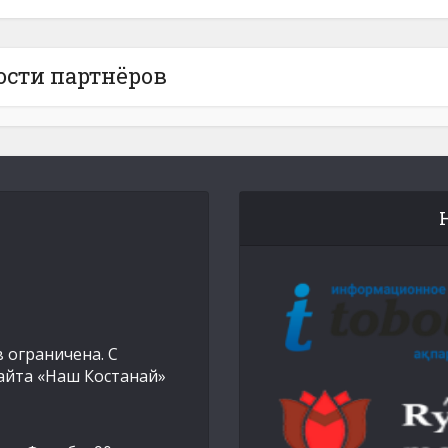
ости партнёров
 ограничена. С
айта «Наш Костанай»