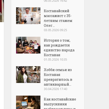
06.05.2026 16:42
Костанайский
массажист с 35-
летним стажем
Олег...
03.05.2026 09:25
История о том,
как рождается
единство народа
Костаная
01.05.2026 10:35
Хобби семьи из
Костаная
превратилось в
антикварный...
30.04.2026 17:40
Как костанайские
выпускники
выбирают вузы и