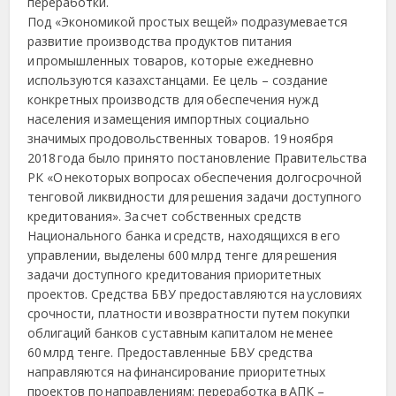
переработки.
Под «Экономикой простых вещей» подразумевается
развитие производства продуктов питания
и промышленных товаров, которые ежедневно
используются казахстанцами. Ее цель – создание
конкретных производств для обеспечения нужд
населения и замещения импортных социально
значимых продовольственных товаров. 19 ноября
2018 года было принято постановление Правительства
РК «О некоторых вопросах обеспечения долгосрочной
тенговой ликвидности для решения задачи доступного
кредитования». За счет собственных средств
Национального банка и средств, находящихся в его
управлении, выделены 600 млрд тенге для решения
задачи доступного кредитования приоритетных
проектов. Средства БВУ предоставляются на условиях
срочности, платности и возвратности путем покупки
облигаций банков с уставным капиталом не менее
60 млрд тенге. Предоставленные БВУ средства
направляются на финансирование приоритетных
проектов по направлениям: переработка в АПК –