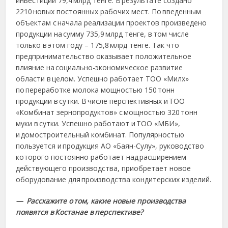
инвестиций 79,4 млрд тенге. В результате создано
2210 новых постоянных рабочих мест. По введенным
объектам с начала реализации проектов произведено
продукции на сумму 735,9 млрд тенге, в том числе
только в этом году – 175,8 млрд тенге. Так что
предпринимательство оказывает положительное
влияние на социально-экономическое развитие
области в целом. Успешно работает ТОО «Милх»
по переработке молока мощностью 150 тонн
продукции в сутки. В числе перспективных и ТОО
«Комбинат зернопродуктов» с мощностью 320 тонн
муки в сутки. Успешно работают и ТОО «МБИ»,
и домостроительный комбинат. Популярностью
пользуется и продукция АО «Баян-Сулу», руководство
которого постоянно работает над расширением
действующего производства, приобретает новое
оборудование для производства кондитерских изделий.
— Расскажите о том, какие новые производства
появятся в Костанае в перспективе?