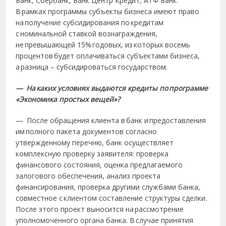
Банк, Сбербанк, Банк Центр Кредит, АТФ Банк.
В рамках программы субъекты бизнеса имеют право
на получение субсидирования по кредитам
с номинальной ставкой вознаграждения,
не превышающей 15% годовых, из которых восемь
процентов будет оплачиваться субъектами бизнеса,
а разница – субсидироваться государством.
— На каких условиях выдаются кредиты по программе
«Экономика простых вещей»?
— После обращения клиента в банк и предоставления
им полного пакета документов согласно
утвержденному перечню, банк осуществляет
комплексную проверку заявителя: проверка
финансового состояния, оценка предлагаемого
залогового обеспечения, анализ проекта
финансирования, проверка другими службами банка,
совместное с клиентом составление структуры сделки.
После этого проект выносится на рассмотрение
уполномоченного органа банка. В случае принятия