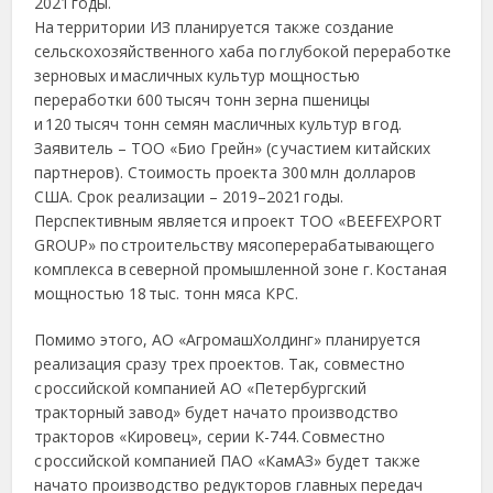
2021 годы.
На территории ИЗ планируется также создание
сельскохозяйственного хаба по глубокой переработке
зерновых и масличных культур мощностью
переработки 600 тысяч тонн зерна пшеницы
и 120 тысяч тонн семян масличных культур в год.
Заявитель – ТОО «Био Грейн» (с участием китайских
партнеров). Стоимость проекта 300 млн долларов
США. Срок реализации – 2019–2021 годы.
Перспективным является и проект ТОО «BEEFEXPORT
GROUP» по строительству мясоперерабатывающего
комплекса в северной промышленной зоне г. Костаная
мощностью 18 тыс. тонн мяса КРС.
Помимо этого, АО «АгромашХолдинг» планируется
реализация сразу трех проектов. Так, совместно
с российской компанией АО «Петербургский
тракторный завод» будет начато производство
тракторов «Кировец», серии К-744. Совместно
с российской компанией ПАО «КамАЗ» будет также
начато произ­водство редукторов главных передач