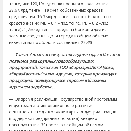
тенге, или 120,1% к уровню прошлого года, из них
28,6 млрд тенге – за счет собственных средств
предприятий, 16,3 млрд тенге – за счет бюджетных
средств (из них МБ – 8,1 млрд тенге, РБ – 8,2 млрд
тенге), 1,7 млрд тенге – кредиты банков и другие
заемные средства. Доля города в общем объеме
инвестиций по области составляет 28,4%.
— Талгат Алтынтасович, за последние годы в Костанае
появился ряд крупных градообразующих
предприятий, таких как ТОО «СарыаркаАвтоПром»,
«ЕвразКаспианСталь» и другие, которые производят
продукцию, пользующуюся спросом в ближнем
и дальнем зарубежье…
— За время реализации Государственной программы
индустриально-инновационного развития
с 2010 по 2018 годы в рамках Карты индустриализации
(поддержки предпринимательства) введено
в эксплуатацию 30 проектов с общим объемом