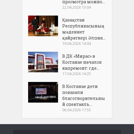
просмотра можно...
22.04.2026 13:04
Қазақстан
Республикасының
мәдениет
қайраткері Әлпия...
19.04.2026 14:04
В ДК «Мирас» в
Костанае начался
капремонт: где...
17.04.2026 14:25
В Костанае дети
показали
благотворительны
й спектакль...
06.04.2026 17:55