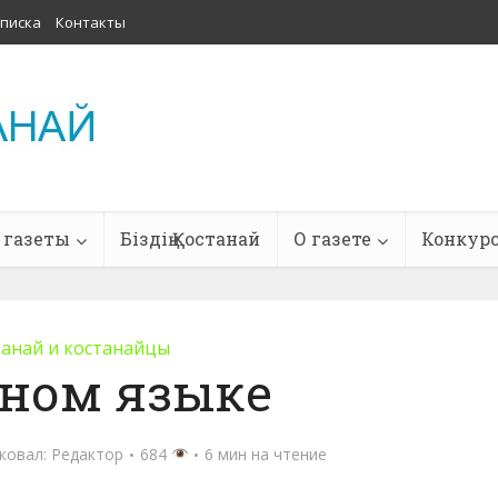
писка
Контакты
 газеты
Біздің Қостанай
О газете
Конкур
танай и костанайцы
дном языке
ковал:
Редактор
684
6 мин на чтение