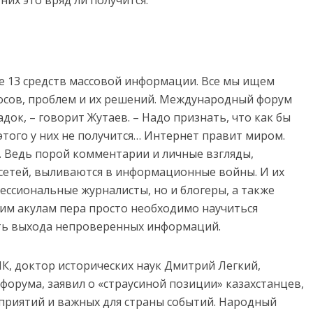
них это вряд ли получится.
е 13 средств массовой информации. Все мы ищем
осов, проблем и их решений. Международный форум
адок, – говорит Жутаев. – Надо признать, что как бы
этого у них не получится… Интернет правит миром.
м. Ведь порой комментарии и личные взгляды,
сетей, выливаются в информационные войны. И их
ессиональные журналисты, но и блогеры, а также
этим акулам пера просто необходимо научиться
ать выхода непроверенных информаций.
, доктор исторических наук Дмитрий Легкий,
рума, заявил о «страусиной позиции» казахстанцев,
приятий и важных для страны событий. Народный