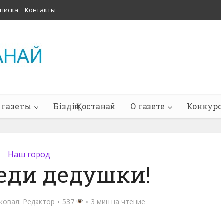
писка
Контакты
 газеты
Біздің Қостанай
О газете
Конкур
Наш город
еди дедушки!
ковал:
Редактор
537
3 мин на чтение