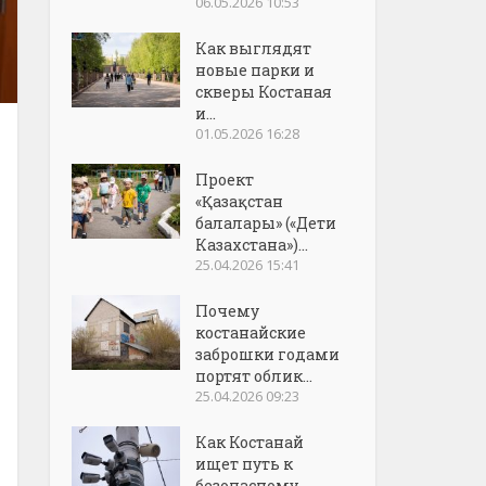
06.05.2026 10:53
Как выглядят
новые парки и
скверы Костаная
и...
01.05.2026 16:28
Проект
«Қазақстан
балалары» («Дети
Казахстана»)...
25.04.2026 15:41
Почему
костанайские
заброшки годами
портят облик...
25.04.2026 09:23
Как Костанай
ищет путь к
безопасному