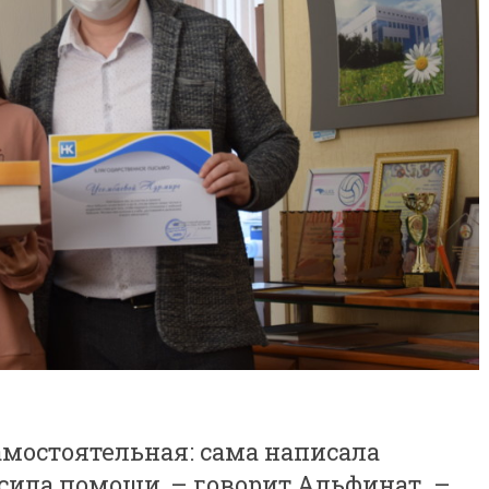
амостоятельная: сама написала
сила помощи, – говорит Альфинат. –