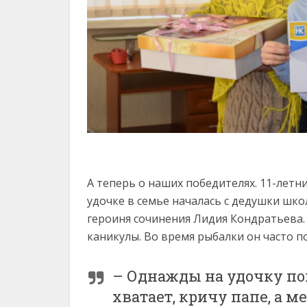
А теперь о наших победителях. 11-летн
удочке в семье началась с дедушки шко
героиня сочинения Лидия Кондратьева. 
каникулы. Во время рыбалки он часто п
– Однажды на удочку поп
хватает, кричу папе, а м