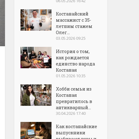
06.05.2026 16:42
Костанайский
массажист с 35-
летним стажем
Олег...
03.05.2026 09:25
История о том,
как рождается
единство народа
Костаная
01.05.2026 10:35
Хобби семьи из
Костаная
превратилось в
антикварный...
30.04.2026 17:40
Как костанайские
выпускники
выбирают вузы и