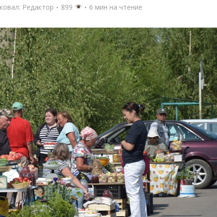
ковал:
Редактор
899
6 мин на чтение