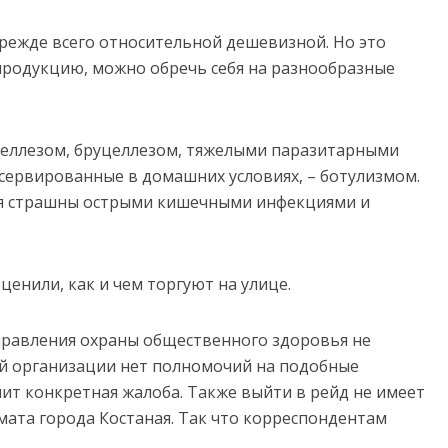
режде всего относительной дешевизной. Но это
 продукцию, можно обречь себя на разнообразные
неллезом, бруцеллезом, тяжелыми паразитарными
нсервированные в домашних условиях, – ботулизмом.
ия страшны острыми кишечными инфекциями и
енили, как и чем торгуют на улице.
правления охраны общественного здоровья не
той организации нет полномочий на подобные
упит конкретная жалоба. Также выйти в рейд не имеет
ата города Костаная. Так что корреспондентам