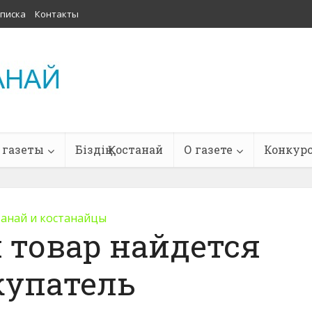
писка
Контакты
 газеты
Біздің Қостанай
О газете
Конкур
танай и костанайцы
 товар найдется
купатель