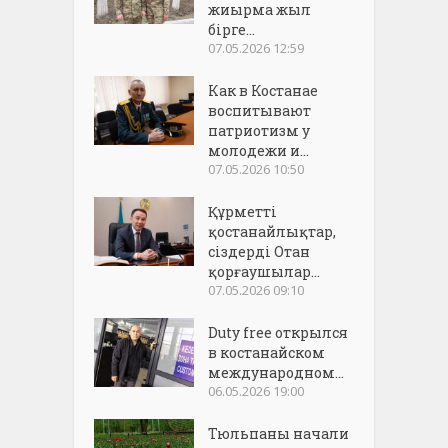
жиырма жыл
бірге...
07.05.2026 12:59
Как в Костанае
воспитывают
патриотизм у
молодежи и...
07.05.2026 10:50
Құрметті
қостанайлықтар,
сіздерді Отан
қорғаушылар...
07.05.2026 09:10
Duty free открылся
в костанайском
международном...
06.05.2026 19:00
Тюльпаны начали