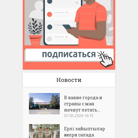
Новости
В какие города и
страны с мая
начнут летать...
07.05.2026 16:15
Ерлі зайыптылар
әскери салада