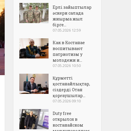
Ерлі зайыптылар
әскери салада
жиырма жыл
бірге...
07.05.2026 12:59
Как в Костанае
воспитывают
патриотизм у
молодежи и...
07.05.2026 10:50
Құрметті
қостанайлықтар,
сіздерді Отан
қорғаушылар...
07.05.2026 09:10
Duty free
открылся в
костанайском
международном..