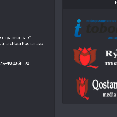
 ограничена. С
айта «Наш Костанай»
Аль-Фараби, 90