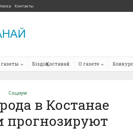
писка
Контакты
 газеты
Біздің Қостанай
О газете
Конкур
Социум
рода в Костанае
и прогнозируют