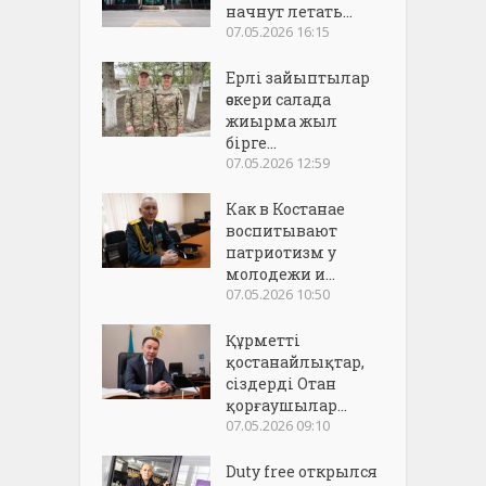
начнут летать...
07.05.2026 16:15
Ерлі зайыптылар
әскери салада
жиырма жыл
бірге...
07.05.2026 12:59
Как в Костанае
воспитывают
патриотизм у
молодежи и...
07.05.2026 10:50
Құрметті
қостанайлықтар,
сіздерді Отан
қорғаушылар...
07.05.2026 09:10
Duty free открылся