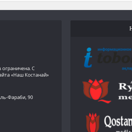
 ограничена. С
айта «Наш Костанай»
Аль-Фараби, 90