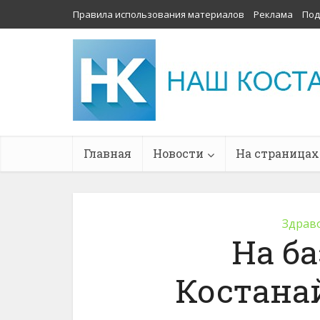
Правила использования материалов
Реклама
Под
Главная
Новости
На страницах
Здрав
На б
Костана