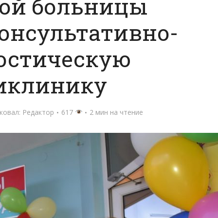
кой больницы
онсультативно-
остическую
иклинику
ковал:
Редактор
617
2 мин на чтение