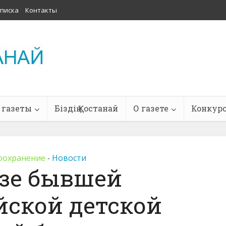
писка
Контакты
 газеты
Біздің Қостанай
О газете
Конкур
оохранение
Новости
•
азе бывшей
йской детской