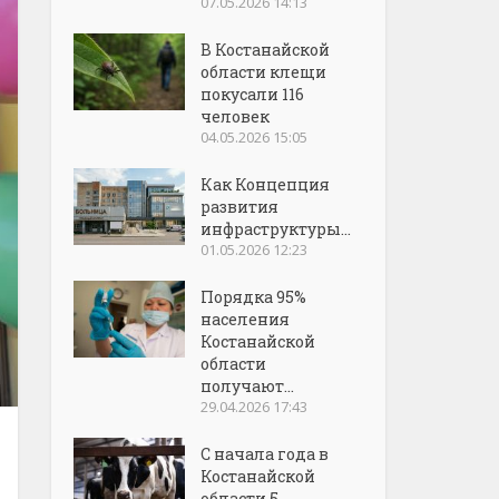
07.05.2026 14:13
В Костанайской
области клещи
покусали 116
человек
04.05.2026 15:05
Как Концепция
развития
инфраструктуры...
01.05.2026 12:23
Порядка 95%
населения
Костанайской
области
получают...
29.04.2026 17:43
С начала года в
Костанайской
области 5