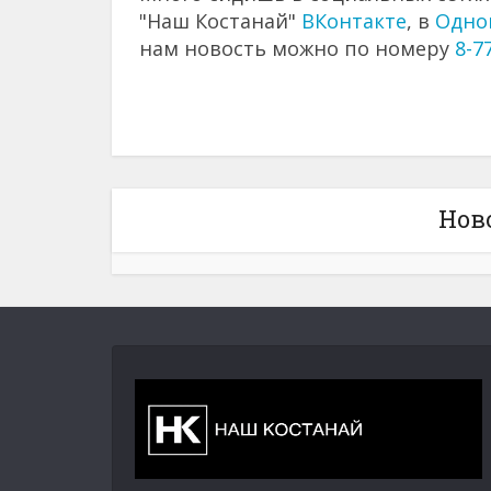
"Наш Костанай"
ВКонтакте
, в
Одно
нам новость можно по номеру
8-7
Нов