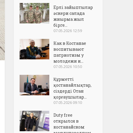
Ерлі зайыптылар
әскери салада
жиырма жыл
бірге...
07.05.2026 12:59
Как в Костанае
воспитывают
патриотизм у
молодежи и...
07.05.2026 10:50
Құрметті
қостанайлықтар,
сіздерді Отан
қорғаушылар...
07.05.2026 09:10
Duty free
открылся в
костанайском
международном..