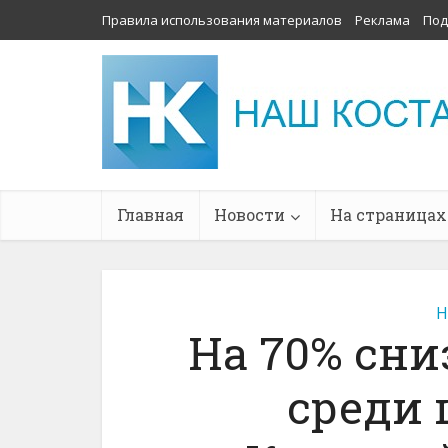
Правила использования материалов
Реклама
Под
Главная
Новости
На страницах
Н
На 70% сн
среди