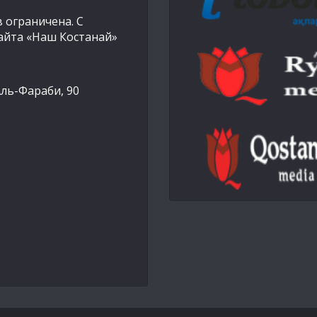
 ограничена. С
айта «Наш Костанай»
Аль-Фараби, 90