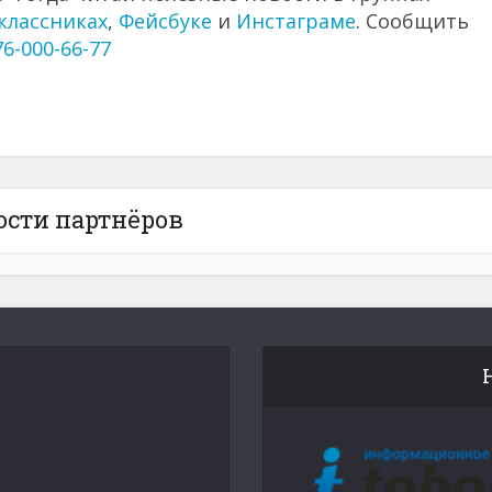
классниках
,
Фейсбуке
и
Инстаграме
. Сообщить
76-000-66-77
ости партнёров