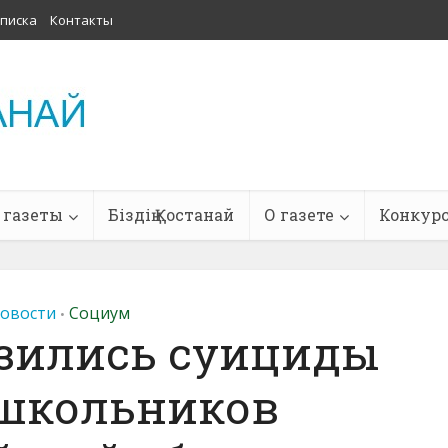
писка
Контакты
 газеты
Біздің Қостанай
О газете
Конкур
овости
Социум
•
изились суициды
 школьников