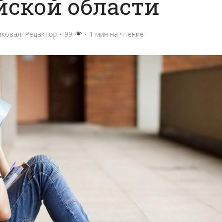
йской области
иковал:
Редактор
99
1 мин на чтение