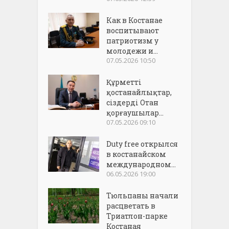
Как в Костанае
воспитывают
патриотизм у
молодежи и...
07.05.2026 10:50
Құрметті
қостанайлықтар,
сіздерді Отан
қорғаушылар...
07.05.2026 09:10
Duty free открылся
в костанайском
международном...
06.05.2026 19:00
Тюльпаны начали
расцветать в
Триатлон-парке
Костаная