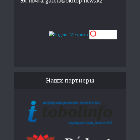
Эл. почта:
gazeta@old.top-news.kz
Наши партнеры