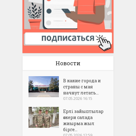
Новости
В какие города и
страны с мая
начнут летать...
07.05.2026 16:15
Ерлі зайыптылар
әскери салада
жиырма жыл
бірге...
07.05.2026 12:59