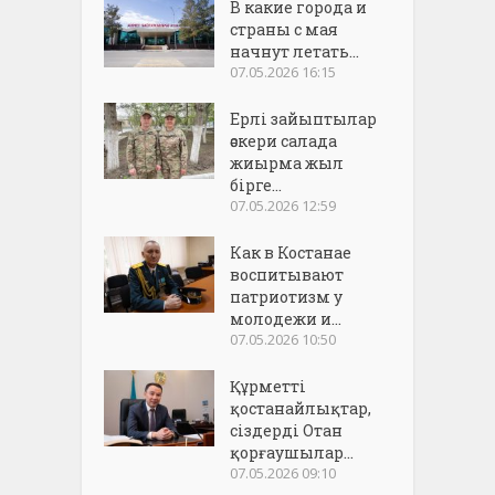
В какие города и
страны с мая
начнут летать...
07.05.2026 16:15
Ерлі зайыптылар
әскери салада
жиырма жыл
бірге...
07.05.2026 12:59
Как в Костанае
воспитывают
патриотизм у
молодежи и...
07.05.2026 10:50
Құрметті
қостанайлықтар,
сіздерді Отан
қорғаушылар...
07.05.2026 09:10