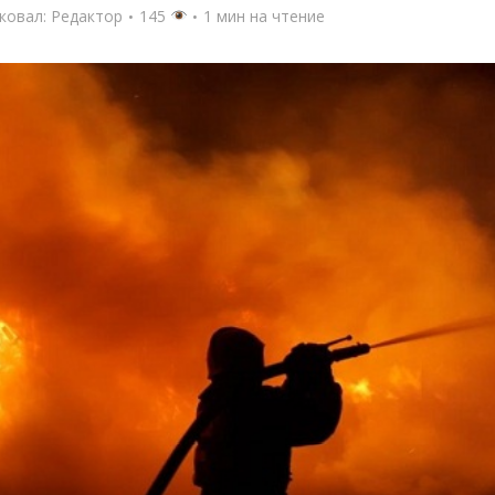
ковал:
Редактор
145
1 мин на чтение