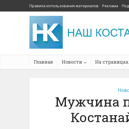
Правила использования материалов
Реклама
Под
Главная
Новости
На страницах
Ново
Мужчина п
Костана