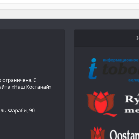
 ограничена. С
айта «Наш Костанай»
Аль-Фараби, 90