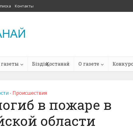
писка
Контакты
 газеты
Біздің Қостанай
О газете
Конкур
сти
Проиcшествия
•
огиб в пожаре в
йской области