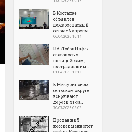
13.04.2026 09:16
В Костанае
объявлен
пожароопасный
сезон с 6 апреля...
06.04.2026 16:14
ИА «ТоболИнфо»
связалось с
полицейским,
пострадавшим...
01.04.2026 13:13
В Мичуринском
сельском округе
вскрывают
дороги из-за...
30.03.2026 08:07
Пропавший
несовершеннолет
ний из Костаная