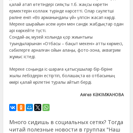
қалай атап өтетіндері сияқты т.б. жақсы көретін
ермектерін коллаж түрінде көрсетті. Олар сәулетші
рөліне еніп «Өз арманындағы үй» үлгісін жасап көрді.
Мереке шырайын әсем әуен мен сәндік жабдықтар одан
әрі көркейте түсті.
Сондай-ақ музей холында қор жиынтығы
туындыларынан «Отбасы – бақыт мекені» атты көрмесі,
сәбилерге арналған ойын алаңы, фото-зона, аквагрим
жұмыс істеді.
Мереке соңында іс-шараға қатысушылар бір-біріне
жылы лебіздерін естіртіп, болашақта өз отбасының
өмірі қалай өрілетіні туралы айтып берді.
Аягөз КӘКІМЖАНОВА
Много сидишь в социальных сетях? Тогда
читай полезные новости в группах "Наш