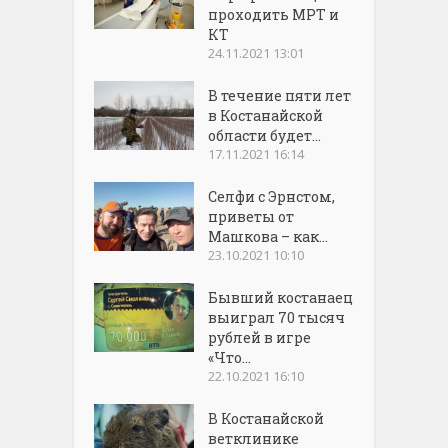
проходить МРТ и
КТ
24.11.2021 13:01
В течение пяти лет
в Костанайской
области будет...
17.11.2021 16:14
Селфи с Эрнстом,
приветы от
Машкова – как...
23.10.2021 10:10
Бывший костанаец
выиграл 70 тысяч
рублей в игре
«Что...
22.10.2021 16:10
В Костанайской
ветклинике