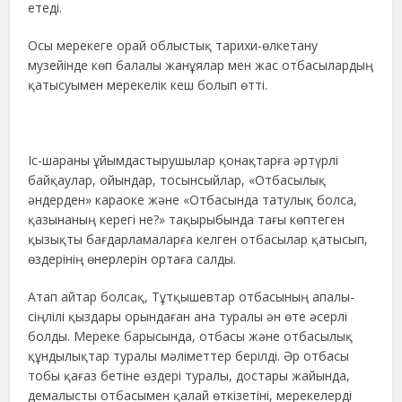
етеді.
Осы мерекеге орай облыстық тарихи-өлкетану
музейінде көп балалы жанұялар мен жас отбасылардың
қатысуымен мерекелік кеш болып өтті.
Іс-шараны ұйымдастырушылар қонақтарға әртүрлі
байқаулар, ойындар, тосынсыйлар, «Отбасылық
әндерден» караоке және «Отбасында татулық болса,
қазынаның керегі не?» тақырыбында тағы көптеген
қызықты бағдарламаларға келген отбасылар қатысып,
өздерінің өнерлерін ортаға салды.
Атап айтар болсақ, Тұтқышевтар отбасының апалы-
сіңлілі қыздары орындаған ана туралы ән өте әсерлі
болды. Мереке барысында, отбасы және отбасылық
құндылықтар туралы мәліметтер берілді. Әр отбасы
тобы қағаз бетіне өздері туралы, достары жайында,
демалысты отбасымен қалай өткізетіні, мерекелерді