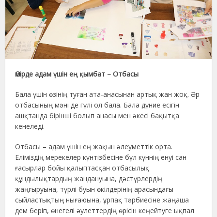
Өмірде адам үшін ең қымбат – Отбасы
Бала үшін өзінің туған ата-анасынан артық жан жоқ. Әр
отбасының мәні де гүлі ол бала. Бала дүние есігін
ашқтанда бірінші болып анасы мен әкесі бақытқа
кенеледі.
Отбасы – адам үшін ең жақын әлеуметтік орта.
Еліміздің мерекелер күнтізбесіне бұл күннің енуі сан
ғасырлар бойы қалыптасқан отбасылық
құндылықтардың жандануына, дәстүрлердің
жаңғыруына, түрлі буын өкілдерінің арасындағы
сыйластықтың нығаюына, ұрпақ тәрбиесіне жаңаша
дем беріп, өнегелі әулеттердің өрісін кеңейтуге ықпал