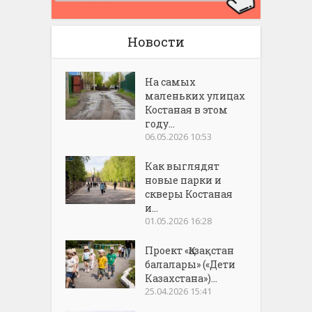
Новости
На самых
маленьких улицах
Костаная в этом
году...
06.05.2026 10:53
Как выглядят
новые парки и
скверы Костаная
и...
01.05.2026 16:28
Проект «Қазақстан
балалары» («Дети
Казахстана»)...
25.04.2026 15:41