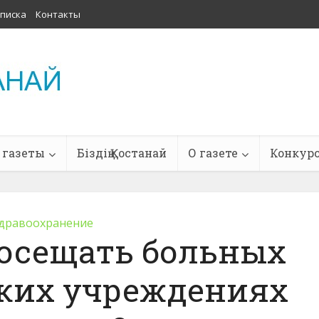
писка
Контакты
 газеты
Біздің Қостанай
О газете
Конкур
дравоохранение
осещать больных
ких учреждениях