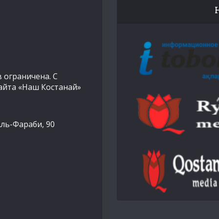
 ограничена. С
айта «Наш Костанай»
Аль-Фараби, 90