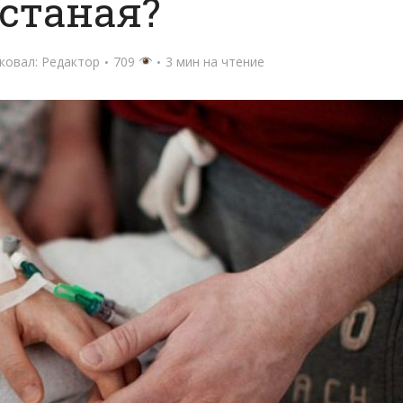
станая?
ковал:
Редактор
709
3 мин на чтение